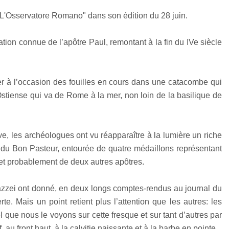
"L'Osservatore Romano" dans son édition du 28 juin.
tion connue de l’apôtre Paul, remontant à la fin du IVe siècle
er à l’occasion des fouilles en cours dans une catacombe qui
Ostiense qui va de Rome à la mer, non loin de la basilique de
e, les archéologues ont vu réapparaître à la lumière un riche
e du Bon Pasteur, entourée de quatre médaillons représentant
 et probablement de deux autres apôtres.
azzei ont donné, en deux longs comptes-rendus au journal du
rte. Mais un point retient plus l’attention que les autres: les
el que nous le voyons sur cette fresque et sur tant d’autres par
 au front haut, à la calvitie naissante et à la barbe en pointe.