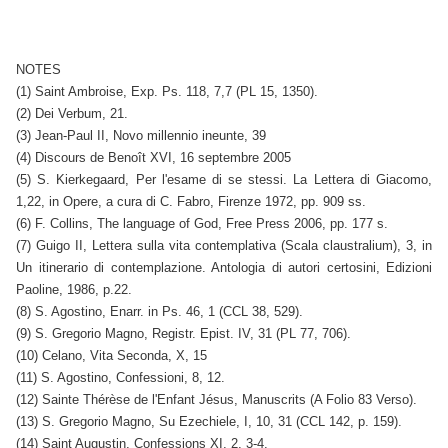
NOTES
(1) Saint Ambroise, Exp. Ps. 118, 7,7 (PL 15, 1350).
(2) Dei Verbum, 21.
(3) Jean-Paul II, Novo millennio ineunte, 39
(4) Discours de Benoît XVI, 16 septembre 2005
(5) S. Kierkegaard, Per l'esame di se stessi. La Lettera di Giacomo,
1,22, in Opere, a cura di C. Fabro, Firenze 1972, pp. 909 ss.
(6) F. Collins, The language of God, Free Press 2006, pp. 177 s.
(7) Guigo II, Lettera sulla vita contemplativa (Scala claustralium), 3, in
Un itinerario di contemplazione. Antologia di autori certosini, Edizioni
Paoline, 1986, p.22.
(8) S. Agostino, Enarr. in Ps. 46, 1 (CCL 38, 529).
(9) S. Gregorio Magno, Registr. Epist. IV, 31 (PL 77, 706).
(10) Celano, Vita Seconda, X, 15
(11) S. Agostino, Confessioni, 8, 12.
(12) Sainte Thérèse de l'Enfant Jésus, Manuscrits (A Folio 83 Verso).
(13) S. Gregorio Magno, Su Ezechiele, I, 10, 31 (CCL 142, p. 159).
(14) Saint Augustin, Confessions XI, 2, 3-4.