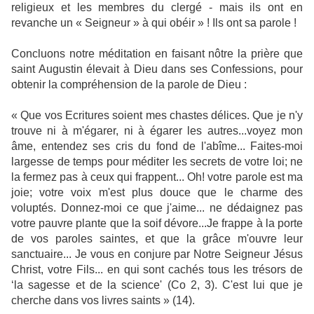
religieux et les membres du clergé - mais ils ont en
revanche un « Seigneur » à qui obéir » ! Ils ont sa parole !
Concluons notre méditation en faisant nôtre la prière que
saint Augustin élevait à Dieu dans ses Confessions, pour
obtenir la compréhension de la parole de Dieu :
« Que vos Ecritures soient mes chastes délices. Que je n'y
trouve ni à m'égarer, ni à égarer les autres...voyez mon
âme, entendez ses cris du fond de l'abîme... Faites-moi
largesse de temps pour méditer les secrets de votre loi; ne
la fermez pas à ceux qui frappent... Oh! votre parole est ma
joie; votre voix m'est plus douce que le charme des
voluptés. Donnez-moi ce que j'aime... ne dédaignez pas
votre pauvre plante que la soif dévore...Je frappe à la porte
de vos paroles saintes, et que la grâce m'ouvre leur
sanctuaire... Je vous en conjure par Notre Seigneur Jésus
Christ, votre Fils... en qui sont cachés tous les trésors de
‘la sagesse et de la science' (Co 2, 3). C'est lui que je
cherche dans vos livres saints » (14).