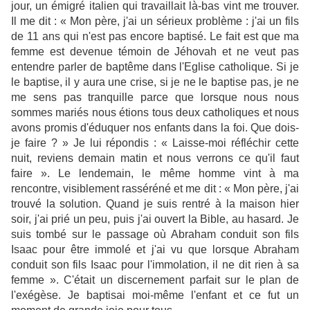
jour, un émigré italien qui travaillait là-bas vint me trouver.
Il me dit : « Mon père, j'ai un sérieux problème : j'ai un fils
de 11 ans qui n'est pas encore baptisé. Le fait est que ma
femme est devenue témoin de Jéhovah et ne veut pas
entendre parler de baptême dans l'Eglise catholique. Si je
le baptise, il y aura une crise, si je ne le baptise pas, je ne
me sens pas tranquille parce que lorsque nous nous
sommes mariés nous étions tous deux catholiques et nous
avons promis d'éduquer nos enfants dans la foi. Que dois-
je faire ? » Je lui répondis : « Laisse-moi réfléchir cette
nuit, reviens demain matin et nous verrons ce qu'il faut
faire ». Le lendemain, le même homme vint à ma
rencontre, visiblement rasséréné et me dit : « Mon père, j'ai
trouvé la solution. Quand je suis rentré à la maison hier
soir, j'ai prié un peu, puis j'ai ouvert la Bible, au hasard. Je
suis tombé sur le passage où Abraham conduit son fils
Isaac pour être immolé et j'ai vu que lorsque Abraham
conduit son fils Isaac pour l'immolation, il ne dit rien à sa
femme ». C'était un discernement parfait sur le plan de
l'exégèse. Je baptisai moi-même l'enfant et ce fut un