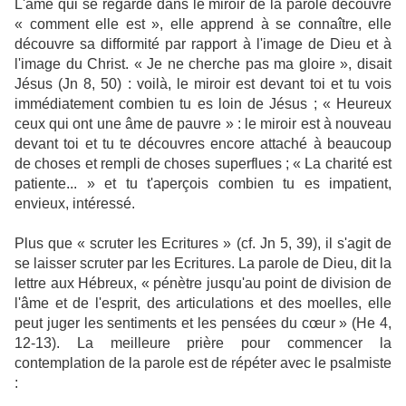
L'âme qui se regarde dans le miroir de la parole découvre
« comment elle est », elle apprend à se connaître, elle
découvre sa difformité par rapport à l'image de Dieu et à
l'image du Christ. « Je ne cherche pas ma gloire », disait
Jésus (Jn 8, 50) : voilà, le miroir est devant toi et tu vois
immédiatement combien tu es loin de Jésus ; « Heureux
ceux qui ont une âme de pauvre » : le miroir est à nouveau
devant toi et tu te découvres encore attaché à beaucoup
de choses et rempli de choses superflues ; « La charité est
patiente... » et tu t'aperçois combien tu es impatient,
envieux, intéressé.
Plus que « scruter les Ecritures » (cf. Jn 5, 39), il s'agit de
se laisser scruter par les Ecritures. La parole de Dieu, dit la
lettre aux Hébreux, « pénètre jusqu'au point de division de
l'âme et de l'esprit, des articulations et des moelles, elle
peut juger les sentiments et les pensées du cœur » (He 4,
12-13). La meilleure prière pour commencer la
contemplation de la parole est de répéter avec le psalmiste
: