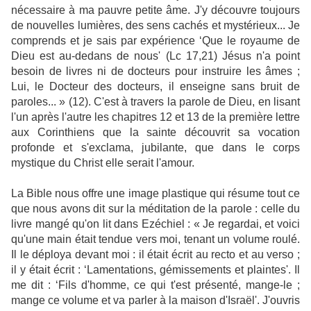
nécessaire à ma pauvre petite âme. J'y découvre toujours
de nouvelles lumières, des sens cachés et mystérieux... Je
comprends et je sais par expérience ‘Que le royaume de
Dieu est au-dedans de nous' (Lc 17,21) Jésus n'a point
besoin de livres ni de docteurs pour instruire les âmes ;
Lui, le Docteur des docteurs, il enseigne sans bruit de
paroles... » (12). C'est à travers la parole de Dieu, en lisant
l'un après l'autre les chapitres 12 et 13 de la première lettre
aux Corinthiens que la sainte découvrit sa vocation
profonde et s'exclama, jubilante, que dans le corps
mystique du Christ elle serait l'amour.
La Bible nous offre une image plastique qui résume tout ce
que nous avons dit sur la méditation de la parole : celle du
livre mangé qu'on lit dans Ezéchiel : « Je regardai, et voici
qu'une main était tendue vers moi, tenant un volume roulé.
Il le déploya devant moi : il était écrit au recto et au verso ;
il y était écrit : ‘Lamentations, gémissements et plaintes'. Il
me dit : ‘Fils d'homme, ce qui t'est présenté, mange-le ;
mange ce volume et va parler à la maison d'Israël'. J'ouvris