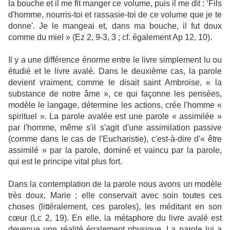
la bouche et il me fit manger ce volume, puis il me dit : ‘Fils
d'homme, nourris-toi et rassasie-toi de ce volume que je te
donne'. Je le mangeai et, dans ma bouche, il fut doux
comme du miel » (Ez 2, 9-3, 3 ; cf. également Ap 12, 10).
Il y a une différence énorme entre le livre simplement lu ou
étudié et le livre avalé. Dans le deuxième cas, la parole
devient vraiment, comme le disait saint Ambroise, « la
substance de notre âme », ce qui façonne les pensées,
modèle le langage, détermine les actions, crée l'homme «
spirituel ». La parole avalée est une parole « assimilée »
par l'homme, même s'il s'agit d'une assimilation passive
(comme dans le cas de l'Eucharistie), c'est-à-dire d'« être
assimilé » par la parole, dominé et vaincu par la parole,
qui est le principe vital plus fort.
Dans la contemplation de la parole nous avons un modèle
très doux, Marie ; elle conservait avec soin toutes ces
choses (littéralement, ces paroles), les méditant en son
cœur (Lc 2, 19). En elle, la métaphore du livre avalé est
devenue une réalité également physique. La parole lui a