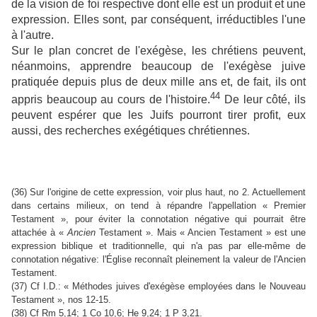
de la vision de foi respective dont elle est un produit et une
expression. Elles sont, par conséquent, irréductibles l'une
à l'autre.
Sur le plan concret de l'exégèse, les chrétiens peuvent,
néanmoins, apprendre beaucoup de l'exégèse juive
pratiquée depuis plus de deux mille ans et, de fait, ils ont
44
appris beaucoup au cours de l'histoire.
De leur côté, ils
peuvent espérer que les Juifs pourront tirer profit, eux
aussi, des recherches exégétiques chrétiennes.
(36) Sur l'origine de cette expression, voir plus haut, no 2. Actuellement
dans certains milieux, on tend à répandre l'appellation « Premier
Testament », pour éviter la connotation négative qui pourrait être
attachée à «
Ancien
Testament ». Mais « Ancien Testament » est une
expression biblique et traditionnelle, qui n'a pas par elle-même de
connotation négative: l'Église reconnaît pleinement la valeur de l'Ancien
Testament.
(37) Cf I.D.: « Méthodes juives d'exégèse employées dans le Nouveau
Testament », nos 12-15.
(38) Cf Rm 5,14; 1 Co 10,6; He 9,24; 1 P 3,21.