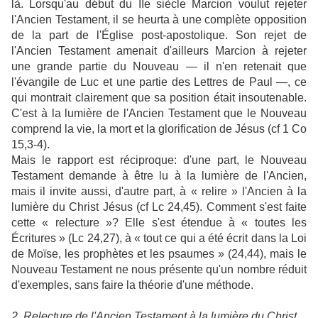
là. Lorsqu'au début du IIe siècle Marcion voulut rejeter
l'Ancien Testament, il se heurta à une complète opposition
de la part de l'Église post-apostolique. Son rejet de
l'Ancien Testament amenait d'ailleurs Marcion à rejeter
une grande partie du Nouveau — il n'en retenait que
l'évangile de Luc et une partie des Lettres de Paul —, ce
qui montrait clairement que sa position était insoutenable.
C'est à la lumière de l'Ancien Testament que le Nouveau
comprend la vie, la mort et la glorification de Jésus (cf 1 Co
15,3-4).
Mais le rapport est réciproque: d'une part, le Nouveau
Testament demande à être lu à la lumière de l'Ancien,
mais il invite aussi, d'autre part, à « relire » l'Ancien à la
lumière du Christ Jésus (cf Lc 24,45). Comment s'est faite
cette « relecture »? Elle s'est étendue à « toutes les
Écritures » (Lc 24,27), à « tout ce qui a été écrit dans la Loi
de Moïse, les prophètes et les psaumes » (24,44), mais le
Nouveau Testament ne nous présente qu'un nombre réduit
d'exemples, sans faire la théorie d'une méthode.
2. Relecture de l'Ancien Testament à la lumière du Christ