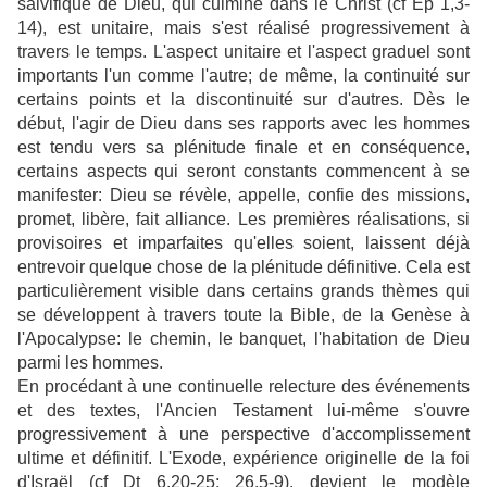
salvifique de Dieu, qui culmine dans le Christ (cf Ep 1,3-
14), est unitaire, mais s'est réalisé progressivement à
travers le temps. L'aspect unitaire et l'aspect graduel sont
importants l'un comme l'autre; de même, la continuité sur
certains points et la discontinuité sur d'autres. Dès le
début, l'agir de Dieu dans ses rapports avec les hommes
est tendu vers sa plénitude finale et en conséquence,
certains aspects qui seront constants commencent à se
manifester: Dieu se révèle, appelle, confie des missions,
promet, libère, fait alliance. Les premières réalisations, si
provisoires et imparfaites qu'elles soient, laissent déjà
entrevoir quelque chose de la plénitude définitive. Cela est
particulièrement visible dans certains grands thèmes qui
se développent à travers toute la Bible, de la Genèse à
l'Apocalypse: le chemin, le banquet, l'habitation de Dieu
parmi les hommes.
En procédant à une continuelle relecture des événements
et des textes, l'Ancien Testament lui-même s'ouvre
progressivement à une perspective d'accomplissement
ultime et définitif. L'Exode, expérience originelle de la foi
d'Israël (cf Dt 6,20-25; 26,5-9), devient le modèle