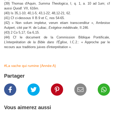
(39) Thomas d'Aquin,
Summa Theologica
, I, q. 1, a. 10 ad 1um; cf
aussi
Quodl.
VII, 616m.
(40) Is 35,1-10; 40,1-5; 43,1-22; 48,12-21; 62.
(41) Cf ci-dessous II B.9 et C, nos 54-65.
(42) « Non solum impletur, verum etiam transcenditur », Ambroise
Autpert, cité par H. de Lubac,
Exégèse médiévale
, II.246.
(43) 2 Co 5,17; Ga 6,15.
(44) Cf le document de la Commission Biblique Pontificale,
L'interprétation de la Bible dans l'Église
, I.C.2.: « Approche par le
recours aux traditions juives d'interprétation ».
#La vache qui rumine (Année A)
Partager
Vous aimerez aussi