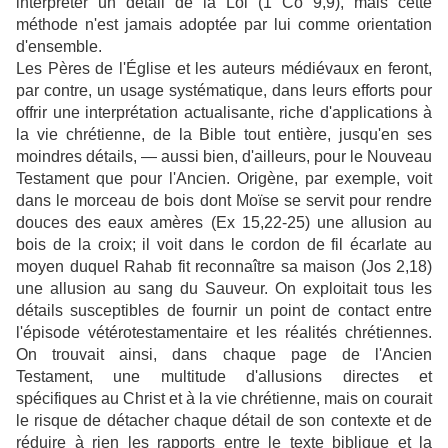
interpréter un détail de la Loi (1 Co 9,9), mais cette
méthode n'est jamais adoptée par lui comme orientation
d'ensemble.
Les Pères de l'Église et les auteurs médiévaux en feront,
par contre, un usage systématique, dans leurs efforts pour
offrir une interprétation actualisante, riche d'applications à
la vie chrétienne, de la Bible tout entière, jusqu'en ses
moindres détails, — aussi bien, d'ailleurs, pour le Nouveau
Testament que pour l'Ancien. Origène, par exemple, voit
dans le morceau de bois dont Moïse se servit pour rendre
douces des eaux amères (Ex 15,22-25) une allusion au
bois de la croix; il voit dans le cordon de fil écarlate au
moyen duquel Rahab fit reconnaître sa maison (Jos 2,18)
une allusion au sang du Sauveur. On exploitait tous les
détails susceptibles de fournir un point de contact entre
l'épisode vétérotestamentaire et les réalités chrétiennes.
On trouvait ainsi, dans chaque page de l'Ancien
Testament, une multitude d'allusions directes et
spécifiques au Christ et à la vie chrétienne, mais on courait
le risque de détacher chaque détail de son contexte et de
réduire à rien les rapports entre le texte biblique et la