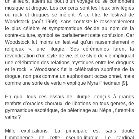
un ailleurs, atteint au bout d’un voyage où se confondent
musique et drogue. Les concerts sont les lieux privilégiés
où rock et drogues se mêlent. À ce titre, le festival de
Woodstock (août 1969), sans conteste le rassemblement
le plus célèbre et symptomatique décidé au nom de la
contre-culture, symbolise parfaitement cette confusion. Car
Woodstock fut moins un festival qu’un rassemblement «
religieux », une liturgie. Ses cérémonies furent la
revendication d’un style de vie, et ce style de vie impliquait
une célébration des relations mystiques entre les drogues
et le rock. « Woodstock fut la célébration suprême de la
drogue, non pas comme un euphorisant occasionnel, mais
comme une sorte de vertu » explique Myra Friedman [9].
En quoi tous ces essais de liturgie, conçus à grands
renforts d’oracles choraux, de libations en tous genres, de
gymnastique ésotérique, de pèlerinage au Népal, furent-ils
vains ?
Mille explications. La principale est sans doute
l’immanence de cette pseudo-liturgie. Le cardinal