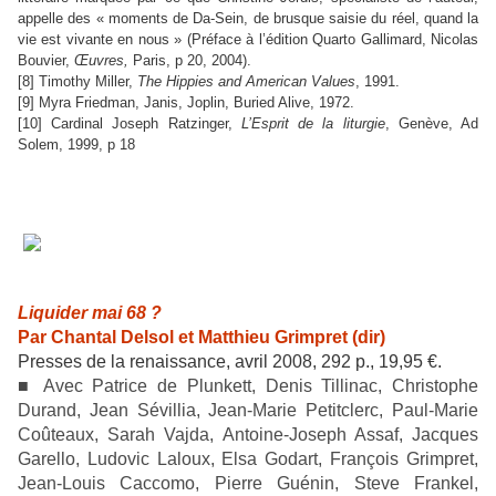
appelle des « moments de Da-Sein, de brusque saisie du réel, quand la
vie est vivante en nous » (Préface à l’édition Quarto Gallimard, Nicolas
Bouvier,
Œuvres,
Paris, p 20, 2004).
[8]
Timothy Miller,
The Hippies and American Values
, 1991.
[9]
Myra Friedman, Janis, Joplin, Buried Alive, 1972.
[10]
Cardinal Joseph Ratzinger,
L’Esprit de la liturgie
, Genève, Ad
Solem, 1999, p 18
Liquider mai 68 ?
Par Chantal Delsol et Matthieu Grimpret (dir)
Presses de la renaissance, avril 2008, 292 p., 19,95 €.
■ Avec Patrice de Plunkett, Denis Tillinac, Christophe
Durand, Jean Sévillia, Jean-Marie Petitclerc, Paul-Marie
Coûteaux, Sarah Vajda, Antoine-Joseph Assaf, Jacques
Garello, Ludovic Laloux, Elsa Godart, François Grimpret,
Jean-Louis Caccomo, Pierre Guénin, Steve Frankel,