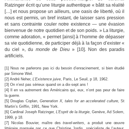
Ratzinger écrit qu’une liturgie authentique « bâtit sa réalité
[…] et nous propose un ailleurs, une oasis de liberté, où il
nous est permis, un bref instant, de laisser sans pression
et sans contrainte couler notre existence — une évasion
bienvenue de notre quotidien et de son poids. » La liturgie,
comme adoration, « permet [ainsi] à l’homme de dépasser
sa vie quotidienne, de participer déjà à la façon d’exister «
du ciel », du
monde de Dieu
» [10]. Non des paradis
artificiels.
[
1]
Nous ne parlerons pas ici du besoin d’enracinement, si bien étudié
par Simone Weil.
[2]
André Neher,
L’Existence juive
, Paris, Le Seuil, p 18, 1962.
[3]
On n’est pas sérieux quand on a dix-sept ans !
[4]
Il en va autrement des Américains qui, eux, n’ont pas peur de faire
la guerre.
[5]
Douglas Coplan,
Generation X, tales for an accelerated culture,
St
Martin’s Griffin, 1991, New York.
[6]
Cardinal Joseph Ratzinger,
L’Esprit de la liturgie
, Genève, Ad Solem,
1999, p 18.
[7]
Nicolas Bouvier, maître des
travel-writers
, a produit une œuvre
littéraire marquée par ce que Christine Jordis, spécialiste de l’auteur,