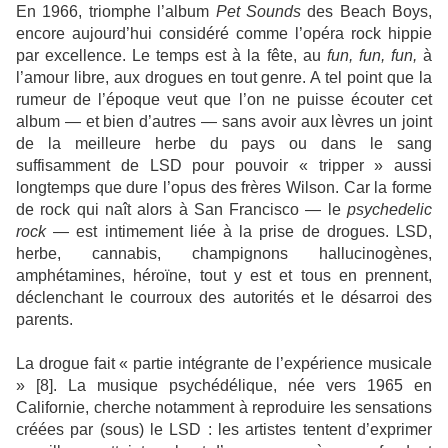
En 1966, triomphe l’album
Pet Sounds
des Beach Boys,
encore aujourd’hui considéré comme l’opéra rock hippie
par excellence. Le temps est à la fête, au
fun, fun, fun,
à
l’amour libre, aux drogues en tout genre. A tel point que la
rumeur de l’époque veut que l’on ne puisse écouter cet
album — et bien d’autres — sans avoir aux lèvres un joint
de la meilleure herbe du pays ou dans le sang
suffisamment de LSD pour pouvoir « tripper » aussi
longtemps que dure l’opus des frères Wilson. Car la forme
de rock qui naît alors à San Francisco — le
psychedelic
rock
— est intimement liée à la prise de drogues. LSD,
herbe, cannabis, champignons hallucinogènes,
amphétamines, héroïne, tout y est et tous en prennent,
déclenchant le courroux des autorités et le désarroi des
parents.
La drogue fait « partie intégrante de l’expérience musicale
» [8]. La musique psychédélique, née vers 1965 en
Californie, cherche notamment à reproduire les sensations
créées par (sous) le LSD : les artistes tentent d’exprimer