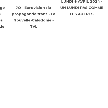
LUNDI 8 AVRIL 2024 -
nge
JO - Eurovision : la
UN LUNDI PAS COMME
s
propagande trans - La
LES AUTRES
La
Nouvelle-Calédonie -
 de
TVL