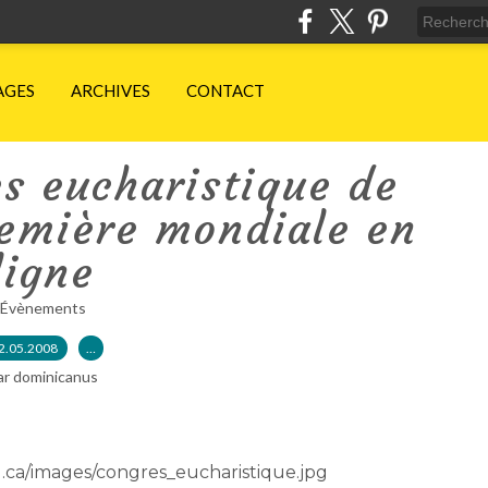
AGES
ARCHIVES
CONTACT
s eucharistique de
emière mondiale en
ligne
Évènements
2.05.2008
…
ar dominicanus