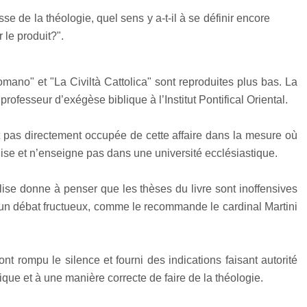
e de la théologie, quel sens y a-t-il à se définir encore
le produit?".
ano" et "La Civiltà Cattolica" sont reproduites plus bas. La
rofesseur d’exégèse biblique à l’Institut Pontifical Oriental.
st pas directement occupée de cette affaire dans la mesure où
lise et n’enseigne pas dans une université ecclésiastique.
glise donne à penser que les thèses du livre sont inoffensives
un débat fructueux, comme le recommande le cardinal Martini
nt rompu le silence et fourni des indications faisant autorité
ique et à une manière correcte de faire de la théologie.