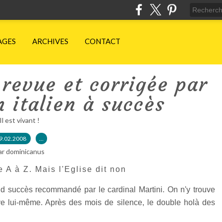
AGES
ARCHIVES
CONTACT
 revue et corrigée par
 italien à succès
Il est vivant !
9.02.2008
…
ar dominicanus
e A à Z. Mais l'Eglise dit non
and succès recommandé par le cardinal Martini. On n'y trouve
ve lui-même. Après des mois de silence, le double holà des