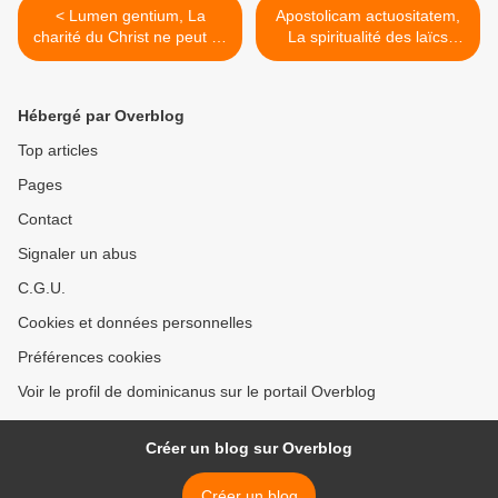
< Lumen gentium, La
Apostolicam actuositatem,
charité du Christ ne peut se
La spiritualité des laïcs
passer du témoignage des
dans l'apostolat >
disciples
Hébergé par Overblog
Top articles
Pages
Contact
Signaler un abus
C.G.U.
Cookies et données personnelles
Préférences cookies
Voir le profil de dominicanus sur le portail Overblog
Créer un blog sur Overblog
Créer un blog