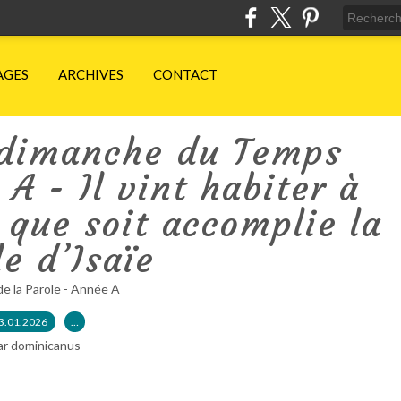
AGES
ARCHIVES
CONTACT
 dimanche du Temps
A - Il vint habiter à
que soit accomplie la
le d’Isaïe
de la Parole - Année A
3.01.2026
…
ar dominicanus