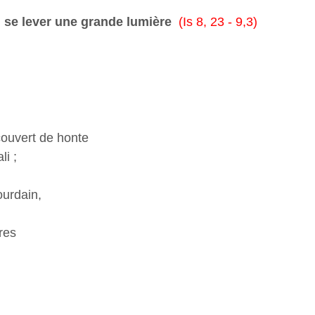
u se lever une grande lumière
(Is 8, 23 - 9,3)
couvert de honte
li ;
ourdain,
res