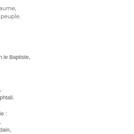
yaume,
 peuple.
 le Baptiste,
,
phtali.
e :
,
dain,