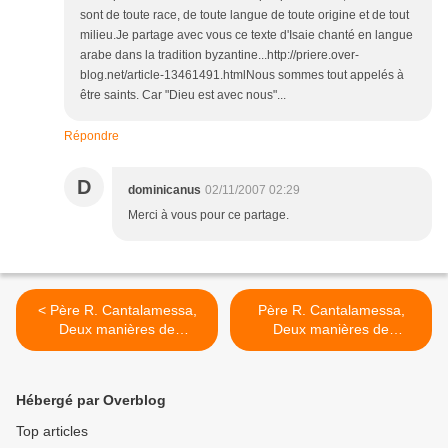
sont de toute race, de toute langue de toute origine et de tout
milieu.Je partage avec vous ce texte d'Isaie chanté en langue
arabe dans la tradition byzantine...http://priere.over-
blog.net/article-13461491.htmlNous sommes tout appelés à
être saints. Car "Dieu est avec nous"...
Répondre
D
dominicanus
02/11/2007 02:29
Merci à vous pour ce partage.
< Père R. Cantalamessa,
Père R. Cantalamessa,
Deux manières de
Deux manières de
concevoir le salut (suite)
concevoir le salut (fin) >
Hébergé par Overblog
Top articles