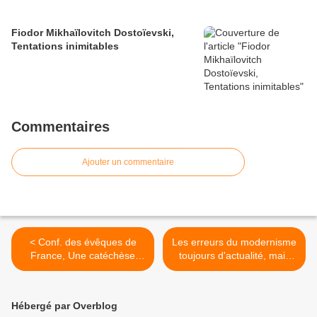
Fiodor Mikhaïlovitch Dostoïevski,
Tentations inimitables
Commentaires
Ajouter un commentaire
< Conf. des évêques de
Les erreurs du modernisme
France, Une catéchèse
toujours d'actualité, mais
vécue dans des
combattus autrement >
communautés
missionnaires (2)
Hébergé par Overblog