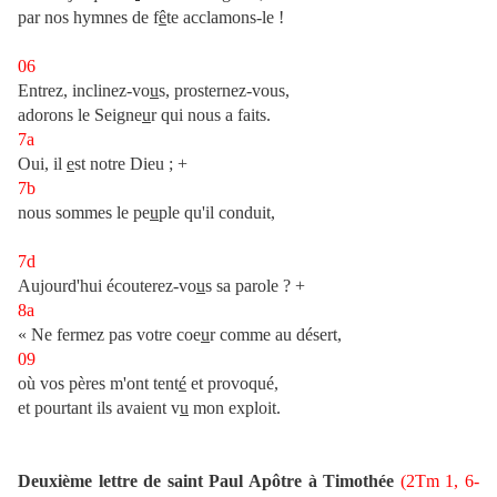
par nos hymnes de f
ê
te acclamons-le !
06
Entrez, inclinez-vo
u
s, prosternez-vous,
adorons le Seigne
u
r qui nous a faits.
7a
Oui, il
e
st notre Dieu ; +
7b
nous sommes le pe
u
ple qu'il conduit,
7d
Aujourd'hui écouterez-vo
u
s sa parole ? +
8a
« Ne fermez pas votre coe
u
r comme au désert,
09
où vos pères m'ont tent
é
et provoqué,
et pourtant ils avaient v
u
mon exploit.
Deuxième lettre de saint Paul Apôtre à Timothée
(2Tm 1, 6-