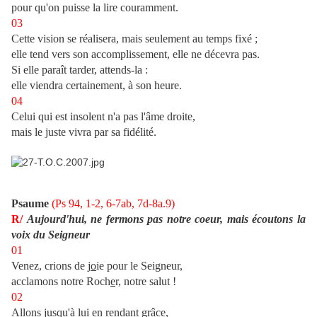
pour qu'on puisse la lire couramment.
03
Cette vision se réalisera, mais seulement au temps fixé ;
elle tend vers son accomplissement, elle ne décevra pas.
Si elle paraît tarder, attends-la :
elle viendra certainement, à son heure.
04
Celui qui est insolent n'a pas l'âme droite,
mais le juste vivra par sa fidélité.
Psaume
(Ps 94, 1-2, 6-7ab, 7d-8a.9)
R/
Aujourd'hui, ne fermons pas notre coeur, mais écoutons la
voix du Seigneur
01
Venez, crions de j
o
ie pour le Seigneur,
acclamons notre Roch
e
r, notre salut !
02
Allons jusqu'à lu
i
en rendant grâce,