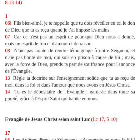
8.13-14)
1
06i
Fils bien-aimé, je te rappelle que tu dois réveiller en toi le don
de Dieu que tu as reçu quand je t’ai imposé les mains.
07
Car ce n'est pas un esprit de peur que Dieu nous a donné,
mais un esprit de force, d'amour et de raison.
08
N'aie pas honte de rendre témoignage à notre Seigneur, et
n'aie pas honte de moi, qui suis en prison à cause de lui ; mais,
avec la force de Dieu, prends ta part de souffrance pour l'annonce
de l'Évangile.
13
Règle ta doctrine sur l'enseignement solide que tu as reçu de
moi, dans la foi et dans l'amour que nous avons en Jésus Christ.
14
Tu es le dépositaire de l'Évangile ; garde-le dans toute sa
pureté, grâce à l'Esprit Saint qui habite en nous.
Evangile de Jésus-Christ selon saint Luc
(Lc 17, 5-10)
17
05
Les Apôtres dirent au Seigneur : « Augmente en nous la foi !