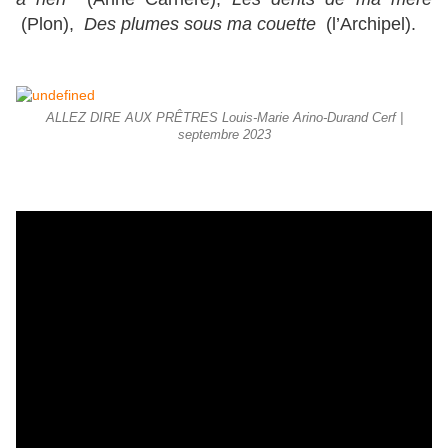
(Plon),
Des plumes sous ma couette
(l’Archipel).
ALLEZ DIRE AUX PRÊTRES Louis-Marie Arino-Durand Cerf |
septembre 2023