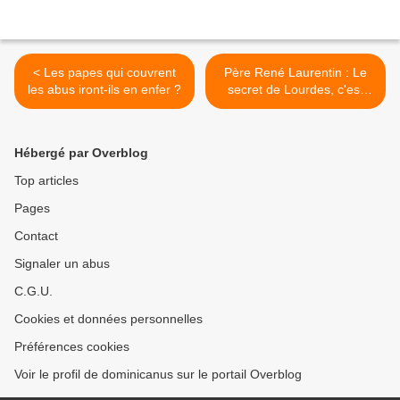
< Les papes qui couvrent
Père René Laurentin : Le
les abus iront-ils en enfer ?
secret de Lourdes, c'est
Bernadette >
Hébergé par Overblog
Top articles
Pages
Contact
Signaler un abus
C.G.U.
Cookies et données personnelles
Préférences cookies
Voir le profil de dominicanus sur le portail Overblog