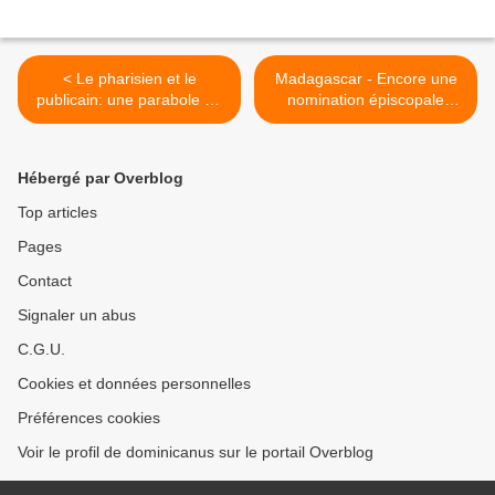
< Le pharisien et le
Madagascar - Encore une
publicain: une parabole de
nomination épiscopale
la justification par la foi -
démentielle par Prevost >
Homélie 30ème dimanche
du Temps Ordinaire C
Hébergé par Overblog
Top articles
Pages
Contact
Signaler un abus
C.G.U.
Cookies et données personnelles
Préférences cookies
Voir le profil de dominicanus sur le portail Overblog