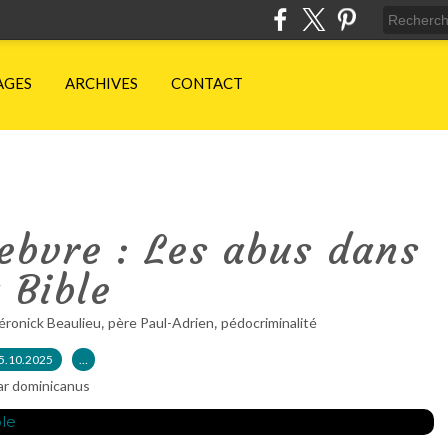
AGES
ARCHIVES
CONTACT
ebvre : Les abus dans
a Bible
,
,
éronick Beaulieu
père Paul-Adrien
pédocriminalité
5.10.2025
…
ar dominicanus