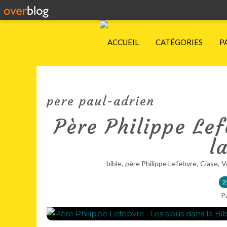
ACCUEIL
CATÉGORIES
P
pere paul-adrien
Père Philippe Lef
l
,
,
,
bible
père Philippe Lefebvre
Ciase
V
2
P