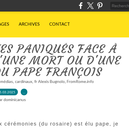
AGES
ARCHIVES
CONTACT
ES PANIQUÉS FACE À
D'UNE MORT OU D'UNE
DU PAPE FRANÇOIS
,
,
,
,
médias
cardinaux
fr Alexis Bugnolo
FromRome.info
5.03.2025
…
ar dominicanus
x cérémonies (du rosaire) est élu pape, je