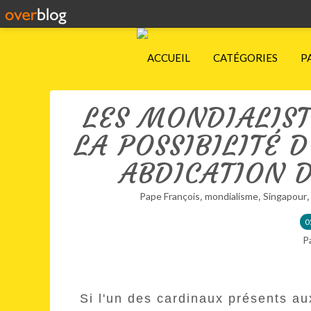
ACCUEIL
CATÉGORIES
P
LES MONDIALIST
LA POSSIBILITÉ 
ABDICATION 
,
,
Pape François
mondialisme
Singapour
0
P
Si l'un des cardinaux présents au