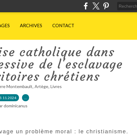
AGES
ARCHIVES
CONTACT
lise catholique dans
ressive de l'esclavage
ritoires chrétiens
,
,
erre Montembault
Artège
Livres
3.11.2024
…
ar dominicanus
avage un problème moral : le christianisme.