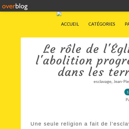
ACCUEIL
CATÉGORIES
P
Le rôle de l'Ég
l'abolition prog
dans les ter
,
esclavage
Jean-Pi
1
P
Une seule religion a fait de l’escl