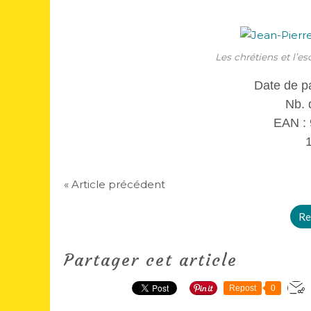
Les chrétiens et l’es
Date de p
Nb. 
EAN :
« Article précédent
Re
Partager cet article
Repost
0