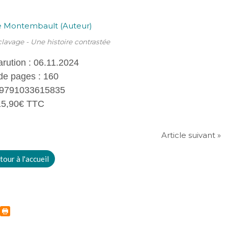
clavage - Une histoire contrastée
arution : 06.11.2024
de pages : 160
 9791033615835
15,90€ TTC
Article suivant »
tour à l'accueil