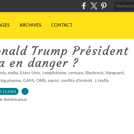
AGES
ARCHIVES
CONTACT
onald Trump Président
a en danger ?
,
,
,
,
,
,
,
edy
mafia
Etats-Unis
complotisme
censure
Blackrock
Vanguard
,
,
,
,
,
,
big pharma
GAFA
OMS
santé
conflits d'intérêt
J. Hoffa
7.11.2024
…
ar dominicanus