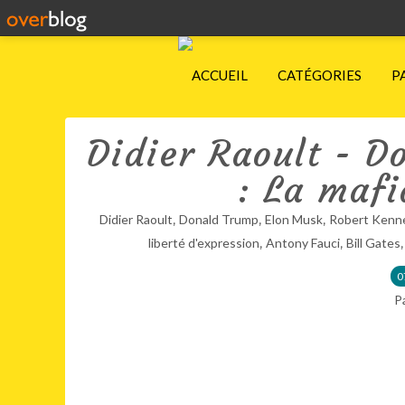
ACCUEIL
CATÉGORIES
P
Didier Raoult - D
: La mafi
,
,
,
Didier Raoult
Donald Trump
Elon Musk
Robert Kenn
,
,
liberté d'expression
Antony Fauci
Bill Gates
0
P