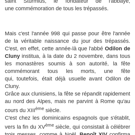
saint Sturmius, le fondateur de l'abbaye,
une
commémoration de t
ous les trépassés.
Mais c'est l'année 998 qui passe pour être l'année
de la véritable naissance du jour des trépassés.
C'est, en effet, cette année-là que l'abbé
Odilon de
Cluny
institua, à la date du 2 novembre, dans tous
les monastères soumis à son autorité, la fête
commémorant tous les morts, une fête
qui,
toutefois, était déjà usuelle avant
Odilon de
Cluny.
Grâce aux clunisiens, la fête se répandit rapidement
au nord des Alpes, mais ne parvint à Rome qu'au
ème
cours du XIII
siècle.
C'est chez les dominicains espagnols que s'établit,
ème
vers la fin du XV
siècle, qui consistait à célébrer
trois messes, comme à Noël.
Benoît XIV
confirma