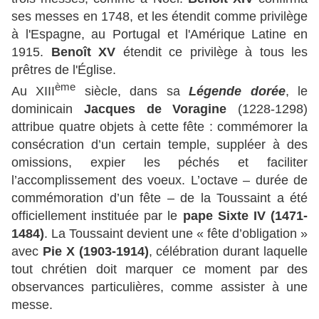
ses messes en 1748, et les étendit c
omme privilège
à l'Espagne, au Portugal et l'Amérique Latine en
1915.
Benoît XV
étendit ce
privilège à t
ous les
prêtres de l'Église.
ème
Au XIII
siècle, dans sa
Légende dorée
, le
dominicain
Jacques de Voragine
(1228-1298)
attribue quatre objets à cette fête : commémorer la
consécration d’un certain temple, suppléer à des
omissions, expier les péchés et faciliter
l’accomplissement des voeux. L’octave – durée de
commémoration d’un fête – de la Toussaint a été
officiellement instituée par le
pape Sixte IV (1471-
1484)
. La Toussaint devient une « fête d’obligation »
avec
Pie X (1903-1914)
, célébration durant laquelle
tout chrétien doit marquer ce moment par des
observances particulières, comme assister à une
messe.