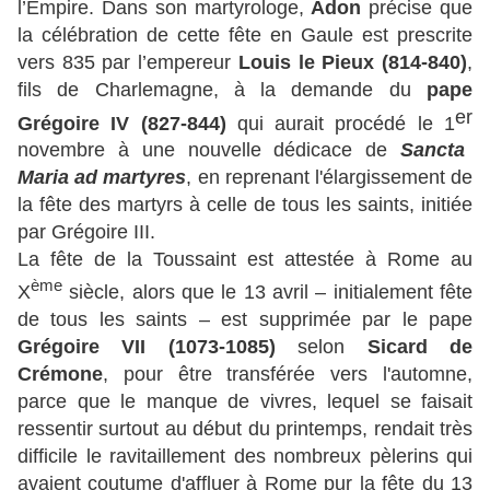
l’Empire. Dans son martyrologe,
Adon
précise que
la célébration de cette fête en Gaule est prescrite
vers 835 par l’empereur
Louis le Pieux (814-840)
,
fils de Charlemagne, à la demande du
pape
er
Grégoire IV (827-844)
qui aurait procédé le 1
novembre à une nouvelle dédicace de
Sancta
Maria ad martyres
, en reprenant l'élargissement de
la fête des martyrs à celle de tous les saints, initiée
par Grég
oire III
.
La fête de la Toussaint est attestée à Rome au
ème
X
siècle, alors que le 13 avril – initialement fête
de tous les saints – est supprimée par le pape
Grégoire VII (1073-1085)
selon
Sicard de
Crémone
, pour être transférée vers l'automne,
parce que le manque de vivres, lequel se faisait
ressentir surtout au début du printemps, rendait très
difficile le ravitaillement des nombreux pèlerins qui
avaient coutume d'affluer à Rome pur la fête du 13