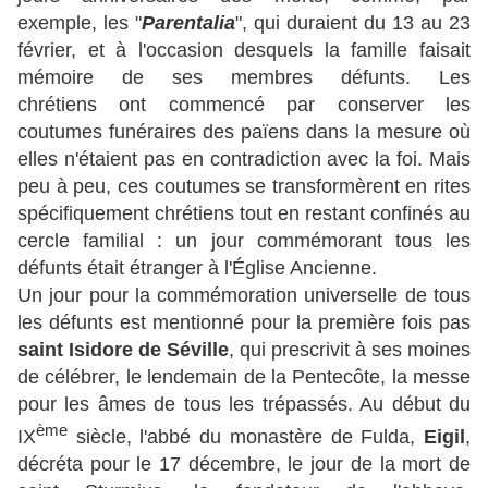
exemple, les "
Parentalia
", qui duraient du 13 au 23
février, et à l'occasion desquels la famille faisait
mémoire de ses membres défunts. Les
chrétiens ont commencé par conserver les
c
outumes funéraires des païens dans la mesure où
elles n'étaient pas en
contradiction avec la f
oi. Mais
peu à peu, ces coutumes se transformèrent en rites
spécifiquement chrétiens tout en restant
confinés au
cercle familial : un jour c
ommémorant tous les
défunts était étranger à l'Église Ancienne.
Un jour pour la commémoration
universelle de t
ous
les défunts est mentionné pour la première fois pas
saint Isidore de Séville
, qui prescrivit à ses moines
de célébrer, le lendemain de la
Pentecôte, la messe
p
our les âmes de tous les trépassés. Au début du
ème
IX
siècle, l'abbé du monastère de Fulda,
Eigil
,
décréta pour le 17 décembre, le jour de la mort de