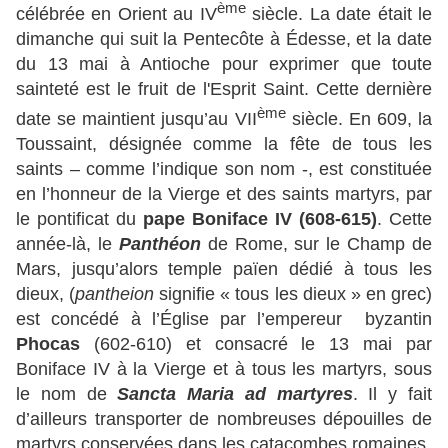
ème
célébrée en Orient au IV
siècle. La date était le
dimanche qui suit la Pentecôte à Édesse, et la date
du 13 mai à Antioche pour exprimer que toute
sainteté est le fruit de l'Esprit Saint. Cette dernière
ème
date se maintient jusqu’au VII
siècle. En 609, la
Toussaint, désignée comme la fête de tous les
saints – comme l’indique son nom -, est constituée
en l’honneur de la Vierge et des saints martyrs, par
le pontificat du
pape Boniface IV
(608-615)
. Cette
année-là, le
Panthéon
de Rome, sur le Champ de
Mars, jusqu’alors temple païen dédié à tous les
dieux, (
pantheion
signifie « tous les dieux » en grec)
est concédé à l’Église par l’empereur byzantin
Phocas
(602-610) et consacré le 13 mai par
Boniface IV à la Vierge et à tous les martyrs, sous
le nom de
Sancta Maria ad martyres
. Il y fait
d’ailleurs transporter de nombreuses dépouilles de
martyrs conservées dans les catacombes romaines.