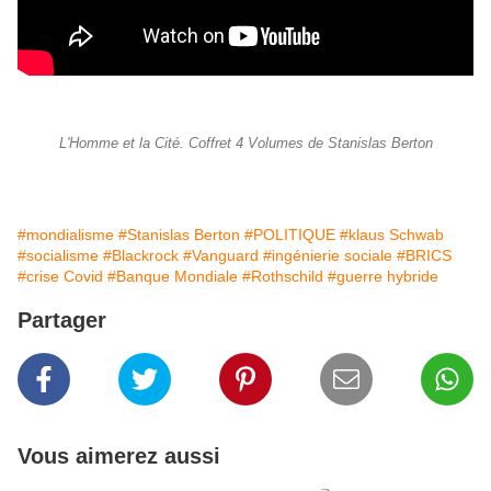
L'Homme et la Cité. Coffret 4 Volumes de Stanislas Berton
#mondialisme
#Stanislas Berton
#POLITIQUE
#klaus Schwab
#socialisme
#Blackrock
#Vanguard
#ingénierie sociale
#BRICS
#crise Covid
#Banque Mondiale
#Rothschild
#guerre hybride
Partager
Vous aimerez aussi