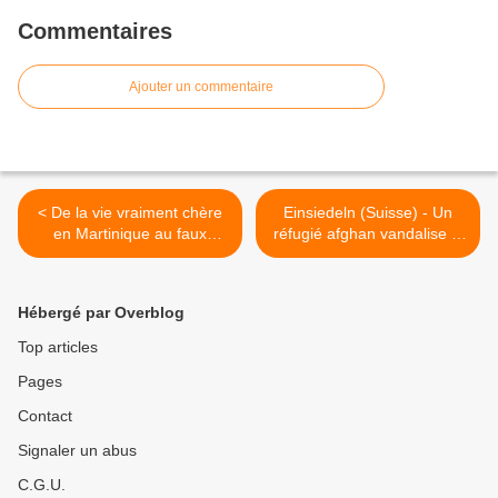
Commentaires
Ajouter un commentaire
< De la vie vraiment chère
Einsiedeln (Suisse) - Un
en Martinique au faux
réfugié afghan vandalise la
discours du roi Léopold II
statue de la Vierge noire >
aux missionnaires belges
du Congo
Hébergé par Overblog
Top articles
Pages
Contact
Signaler un abus
C.G.U.