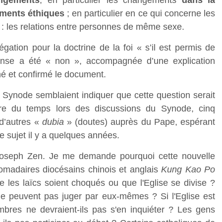
angements
, en particulier les changements
dans la
ements éthiques
; en particulier en ce qui concerne les
er : les relations entre personnes de même sexe.
tion pour la doctrine de la foi « s’il est permis de
onse a été « non », accompagnée d’une explication
né et confirmé le document.
Synode semblaient indiquer que cette question serait
re du temps lors des discussions du Synode, cinq
 d’autres «
dubia
» (doutes) auprès du Pape, espérant
ce sujet il y a quelques années.
 Joseph Zen. Je me demande pourquoi cette nouvelle
madaires diocésains chinois et anglais
Kung Kao Po
e les laïcs soient choqués ou que l'Eglise se divise ?
ne peuvent pas juger par eux-mêmes ? Si l'Eglise est
mbres ne devraient-ils pas s'en inquiéter ? Les gens