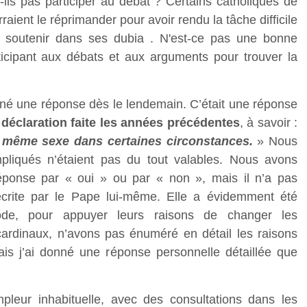
t-ils pas participer au débat ? Certains catholiques de
ent le réprimander pour avoir rendu la tâche difficile
e soutenir dans ses dubia . N'est-ce pas une bonne
rticipant aux débats et aux arguments pour trouver la
nné une réponse dès le lendemain. C’était une réponse
a déclaration faite les années précédentes
, à savoir :
de même sexe dans certaines circonstances.
» Nous
liqués n’étaient pas du tout valables. Nous avons
onse par « oui » ou par « non », mais il n’a pas
crite par le Pape lui-même. Elle a évidemment été
ode, pour appuyer leurs raisons de changer les
cardinaux, n’avons pas énuméré en détail les raisons
is j’ai donné une réponse personnelle détaillée que
leur inhabituelle, avec des consultations dans les