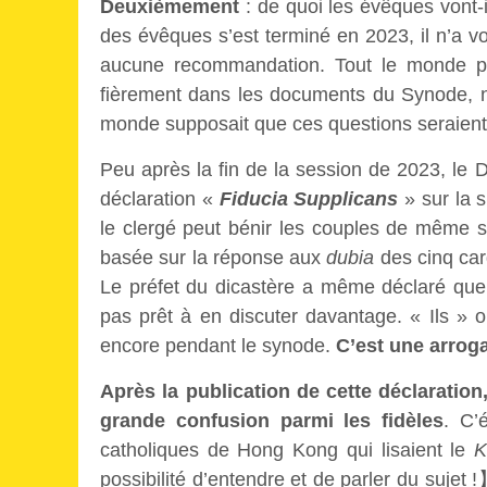
Deuxièmement
: de quoi les évêques vont-i
des évêques s’est terminé en 2023, il n’a v
aucune recommandation. Tout le monde po
fièrement dans les documents du Synode, n
monde supposait que ces questions seraient 
Peu après la fin de la session de 2023, le D
déclaration «
Fiducia Supplicans
» sur la s
le clergé peut bénir les couples de même sex
basée sur la réponse aux
dubia
des cinq car
Le préfet du dicastère a même déclaré que la
pas prêt à en discuter davantage. « Ils » 
encore pendant le synode.
C’est une arrog
Après la publication de cette déclaration
grande confusion parmi les fidèles
. C’
catholiques de Hong Kong qui lisaient le
K
possibilité d’entendre et de parler du sujet 