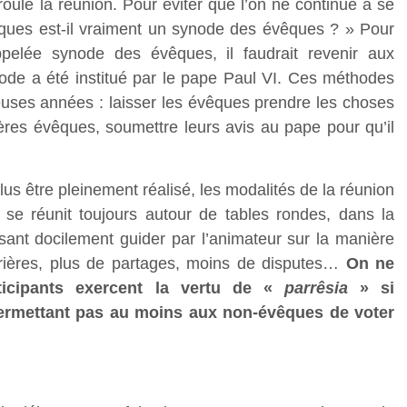
éroule la réunion. Pour éviter que l’on ne continue à se
ques est-il vraiment un synode des évêques ? » Pour
ppelée synode des évêques, il faudrait revenir aux
node a été institué par le pape Paul VI. Ces méthodes
euses années : laisser les évêques prendre les choses
rères évêques, soumettre leurs avis au pape pour qu’il
lus être pleinement réalisé, les modalités de la réunion
e réunit toujours autour de tables rondes, dans la
sant docilement guider par l’animateur sur la manière
prières, plus de partages, moins de disputes…
On ne
ticipants exercent la vertu de «
parrêsia
» si
ermettant pas au moins aux non-évêques de voter