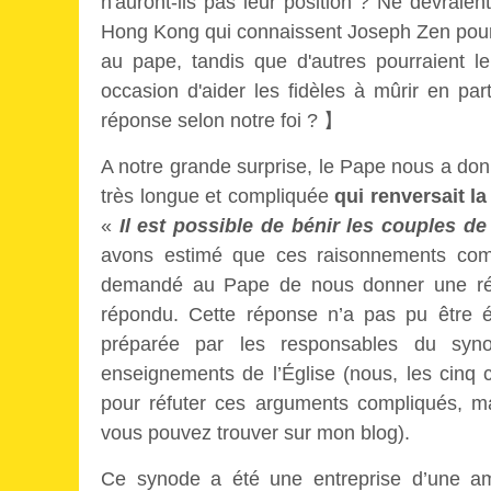
n'auront-ils pas leur position ? Ne devraien
Hong Kong qui connaissent Joseph Zen pourrai
au pape, tandis que d'autres pourraient l
occasion d'aider les fidèles à mûrir en pa
réponse selon notre foi ? 】
A notre grande surprise, le Pape nous a do
très longue et compliquée
qui renversait l
«
Il est possible de bénir les couples 
avons estimé que ces raisonnements comp
demandé au Pape de nous donner une rép
répondu. Cette réponse n’a pas pu être é
préparée par les responsables du syn
enseignements de l’Église (nous, les cinq 
pour réfuter ces arguments compliqués, ma
vous pouvez trouver sur mon blog).
Ce synode a été une entreprise d’une amp