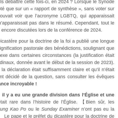
ls débattre cette fois-ci, en 2024 ? Lorsque le Synode
oté que sur un « rapport de synthèse », sans voter sur
uvait voir que l’acronyme LGBTQ, qui apparaissait
’apparaissait pas dans le résumé. Cependant, tout le
encore discutées lors de la conférence de 2024.
icastère pour la doctrine de la foi a publié une longue
ignification pastorale des bénédictions, soulignant que
e dans certaines circonstances (la justification était
dinaux, donnée avant le début de la session de 2023).
 déclaration était suffisamment claire et qu’il n’était
ont décidé de la question, sans consulter les évêques
ance incroyable !
, il y a eu une grande division dans l’Église et une
était rare dans l’histoire de l’Église. 【Bien sûr, les
ung Kao Po
ou le
Sunday Examiner
n’ont pas eu la
!】 Le pape et le préfet du dicastère pour la doctrine de