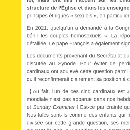
foi, mais ont mis l’accent sur les ch
structure de l’Église et dans les enseign
principes éthiques « sexuels », en particuli
En 2021, quelqu’un a demandé à la Congréga
bénir les couples homosexuels ». La rép
détaillée. Le pape François a également sig
Les documents provenant du Secrétariat du 
discutée au Synode. Pour éviter de perd
cardinaux ont soulevé cette question parmi
qu’il reconfirmerait clairement sa position à 
【Au fait, l'un de ces cinq cardinaux est
mondiale n'est pas apparue dans nos hebdo
et
Sunday Examiner
! Est-ce par crainte qu
Nos laïcs sont-ils comme des enfants qui 
divisée sur cette grande question, ses me