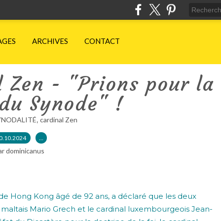
AGES
ARCHIVES
CONTACT
 Zen - "Prions pour la
 du Synode" !
,
YNODALITÉ
cardinal Zen
0.10.2024
…
ar dominicanus