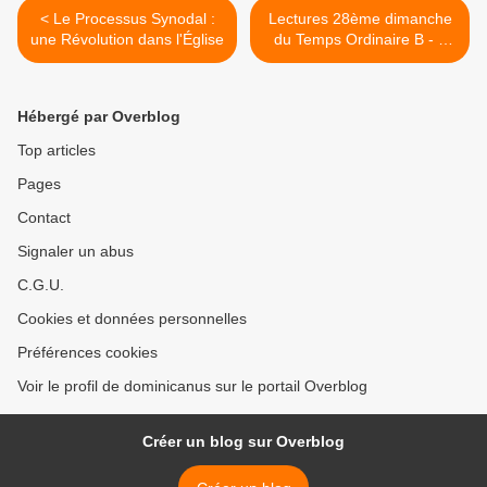
< Le Processus Synodal :
Lectures 28ème dimanche
une Révolution dans l'Église
du Temps Ordinaire B - «
Vends ce que tu as et suis-
moi » >
Hébergé par Overblog
Top articles
Pages
Contact
Signaler un abus
C.G.U.
Cookies et données personnelles
Préférences cookies
Voir le profil de dominicanus sur le portail Overblog
Créer un blog sur Overblog