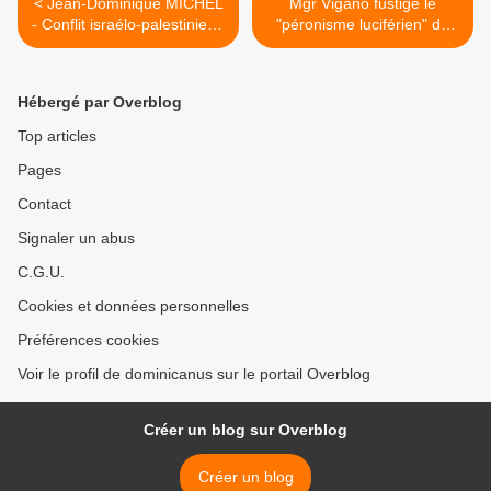
< Jean-Dominique MICHEL
Mgr Viganò fustige le
- Conflit israélo-palestinien :
"péronisme luciférien" du
4. Camp de la vie ou camp
Pape François >
de la mort
Hébergé par Overblog
Top articles
Pages
Contact
Signaler un abus
C.G.U.
Cookies et données personnelles
Préférences cookies
Voir le profil de dominicanus sur le portail Overblog
Créer un blog sur Overblog
Créer un blog