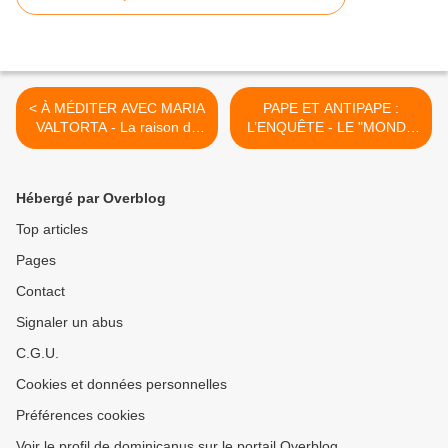
< À MÉDITER AVEC MARIA
PAPE ET ANTIPAPE :
VALTORTA - La raison du
L’ENQUÊTE - LE "MONDE
mutisme de Zacharie... et
NOUVEAU" PAR BENOÎT
de l'Église
XVI, LE VRAI PAPE QUI NE
DIT QUE LA VÉRITÉ -
Hébergé par Overblog
52ème partie >
Top articles
Pages
Contact
Signaler un abus
C.G.U.
Cookies et données personnelles
Préférences cookies
Voir le profil de dominicanus sur le portail Overblog