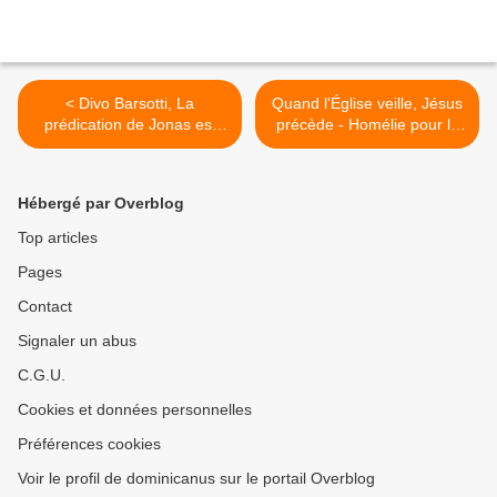
< Divo Barsotti, La
Quand l'Église veille, Jésus
prédication de Jonas est
précède - Homélie pour la
une prophétie pour l'Eglise
Vigile Pascale B >
Hébergé par Overblog
Top articles
Pages
Contact
Signaler un abus
C.G.U.
Cookies et données personnelles
Préférences cookies
Voir le profil de dominicanus sur le portail Overblog