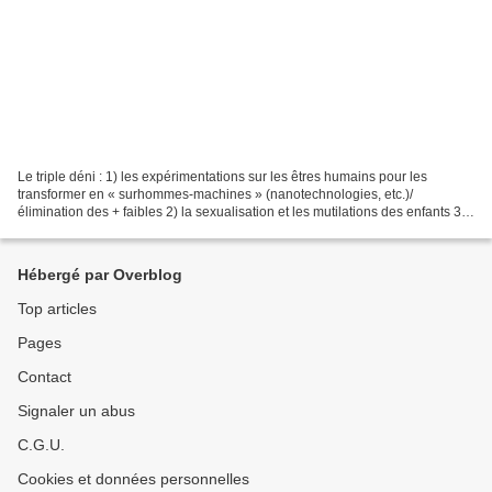
Le triple déni : 1) les expérimentations sur les êtres humains pour les
transformer en « surhommes-machines » (nanotechnologies, etc.)/
élimination des + faibles 2) la sexualisation et les mutilations des enfants 3)
la mise en esclavage numérique C’est...
Hébergé par Overblog
Top articles
Pages
Contact
Signaler un abus
C.G.U.
Cookies et données personnelles