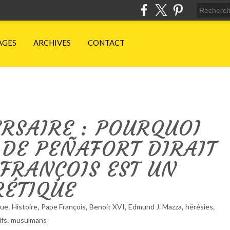
AGES
ARCHIVES
CONTACT
RSAIRE : POURQUOI
DE PEÑAFORT DIRAIT
 FRANÇOIS EST UN
RÉTIQUE
,
,
,
,
,
,
que
Histoire
Pape François
Benoit XVI
Edmund J. Mazza
hérésies
,
ifs
musulmans