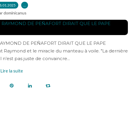
8.01.2025
…
ar dominicanus
RAYMOND DE PEÑAFORT DIRAIT QUE LE PAPE
Raymond et le miracle du manteau à voile. "La dernière
 n’est pas juste de convaincre...
Lire la suite