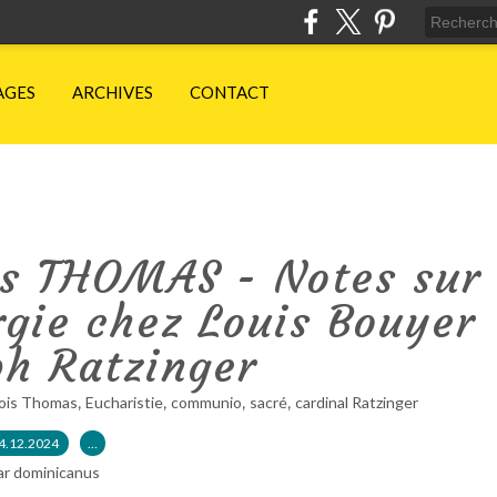
AGES
ARCHIVES
CONTACT
is THOMAS - Notes sur
urgie chez Louis Bouyer
ph Ratzinger
,
,
,
,
çois Thomas
Eucharistie
communio
sacré
cardinal Ratzinger
4.12.2024
…
ar dominicanus