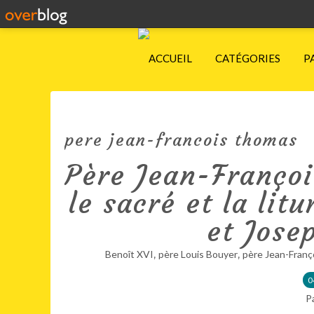
ACCUEIL
CATÉGORIES
P
pere jean-francois thomas
Père Jean-Franço
le sacré et la lit
et Jose
,
,
Benoît XVI
père Louis Bouyer
père Jean-Fran
0
P