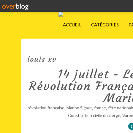
ACCUEIL
CATÉGORIES
P
louis xv
14 juillet - 
Révolution França
Mari
,
,
,
révolution française
Marion Sigaut
france
fête national
,
Constitution civile du clergé
Vare
1