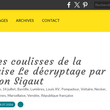
AGES
ARCHIVES
CONTACT
Les coulisses de la
ise Le décryptage par
on Sigaut
,
,
,
,
,
,
,
,
e
14 juillet
Bastille
Lumières
Louis XV
Pompadour
Voltaire
Necker
,
,
,
nnes
Marseillaise
Vendée
République française
4.07.2026
…