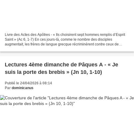
Livre des Actes des Apôtres - « Ils choisirent sept hommes remplis d’Esprit
Saint » (Ac 6, 1-7) En ces jours-là, comme le nombre des disciples
augmentait, les frères de langue grecque récriminèrent contre ceux de
langue hébraïque, parce que les veuves...
Lectures 4ème dimanche de Pâques A - « Je
suis la porte des brebis » (Jn 10, 1-10)
Publié le 24/04/2026 à 08:14
Par
dominicanus