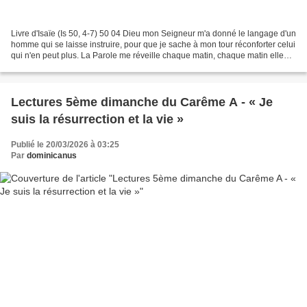
Livre d'Isaïe (Is 50, 4-7) 50 04 Dieu mon Seigneur m'a donné le langage d'un
homme qui se laisse instruire, pour que je sache à mon tour réconforter celui
qui n'en peut plus. La Parole me réveille chaque matin, chaque matin elle
me réveille pour que j'écoute...
Lectures 5ème dimanche du Carême A - « Je
suis la résurrection et la vie »
Publié le 20/03/2026 à 03:25
Par
dominicanus