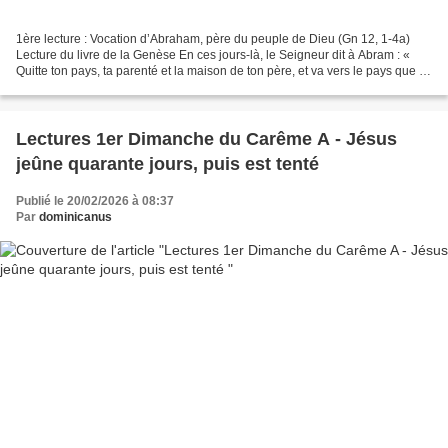
1ère lecture : Vocation d’Abraham, père du peuple de Dieu (Gn 12, 1-4a)
Lecture du livre de la Genèse En ces jours-là, le Seigneur dit à Abram : «
Quitte ton pays, ta parenté et la maison de ton père, et va vers le pays que je
te montrerai. Je ferai de...
Lectures 1er Dimanche du Carême A - Jésus
jeûne quarante jours, puis est tenté
Publié le 20/02/2026 à 08:37
Par
dominicanus