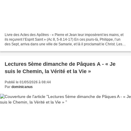
Livre des Actes des Apôtres - « Pierre et Jean leur imposèrent les mains, et
ils reçurent l’Esprit Saint » (Ac 8, 5-8.14-17) En ces jours-là, Philippe, l’un
des Sept, arriva dans une ville de Samarie, et là il proclamait le Christ. Les
foules, d’un même...
Lectures 5ème dimanche de Pâques A - « Je
suis le Chemin, la Vérité et la Vie »
Publié le 01/05/2026 à 08:44
Par
dominicanus