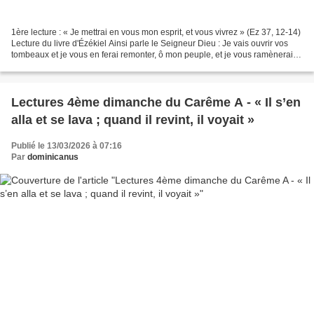
1ère lecture : « Je mettrai en vous mon esprit, et vous vivrez » (Ez 37, 12-14)
Lecture du livre d'Ézékiel Ainsi parle le Seigneur Dieu : Je vais ouvrir vos
tombeaux et je vous en ferai remonter, ô mon peuple, et je vous ramènerai
sur la terre d’Israël....
Lectures 4ème dimanche du Carême A - « Il s’en
alla et se lava ; quand il revint, il voyait »
Publié le 13/03/2026 à 07:16
Par
dominicanus