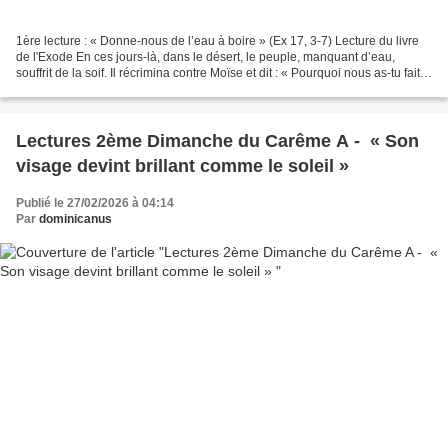
1ère lecture : « Donne-nous de l’eau à boire » (Ex 17, 3-7) Lecture du livre
de l'Exode En ces jours-là, dans le désert, le peuple, manquant d’eau,
souffrit de la soif. Il récrimina contre Moïse et dit : « Pourquoi nous as-tu fait
monter d’Égypte ? Était-ce...
Lectures 2ème Dimanche du Carême A - « Son
visage devint brillant comme le soleil »
Publié le 27/02/2026 à 04:14
Par
dominicanus