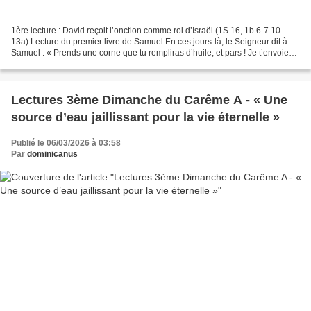
1ère lecture : David reçoit l’onction comme roi d’Israël (1S 16, 1b.6-7.10-
13a) Lecture du premier livre de Samuel En ces jours-là, le Seigneur dit à
Samuel : « Prends une corne que tu rempliras d’huile, et pars ! Je t’envoie
auprès de Jessé de Bethléem,...
Lectures 3ème Dimanche du Carême A - « Une
source d’eau jaillissant pour la vie éternelle »
Publié le 06/03/2026 à 03:58
Par
dominicanus