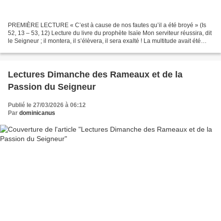
PREMIÈRE LECTURE « C’est à cause de nos fautes qu’il a été broyé » (Is
52, 13 – 53, 12) Lecture du livre du prophète Isaïe Mon serviteur réussira, dit
le Seigneur ; il montera, il s’élèvera, il sera exalté ! La multitude avait été
consternée en le voyant,...
Lectures Dimanche des Rameaux et de la
Passion du Seigneur
Publié le 27/03/2026 à 06:12
Par
dominicanus