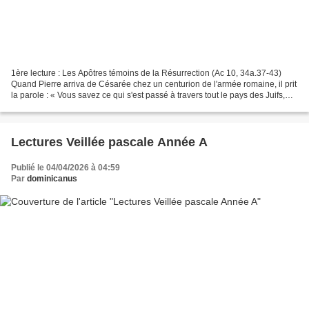
1ère lecture : Les Apôtres témoins de la Résurrection (Ac 10, 34a.37-43)
Quand Pierre arriva de Césarée chez un centurion de l'armée romaine, il prit
la parole : « Vous savez ce qui s'est passé à travers tout le pays des Juifs,
depuis les débuts en Galilée,...
Lectures Veillée pascale Année A
Publié le 04/04/2026 à 04:59
Par
dominicanus