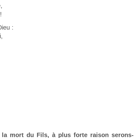
,
!
ieu :
i,
la mort du Fils, à plus forte raison serons-