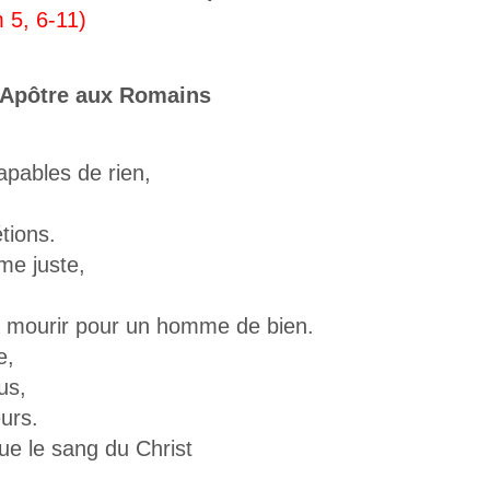
 5, 6-11)
ul Apôtre aux Romains
pables de rien,
tions.
e juste,
 à mourir pour un homme de bien.
e,
us,
urs.
e le sang du Christ