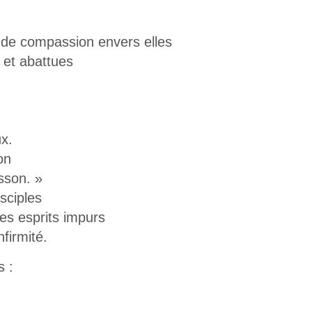
 de compassion envers elles
 et abattues
x.
on
sson. »
sciples
les esprits impurs
nfirmité.
 :