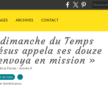
AGES
ARCHIVES
CONTACT
 dimanche du Temps
ésus appela ses douze
 envoya en mission »
de la Parole - Année A
2.06.2026
…
ar dominicanus