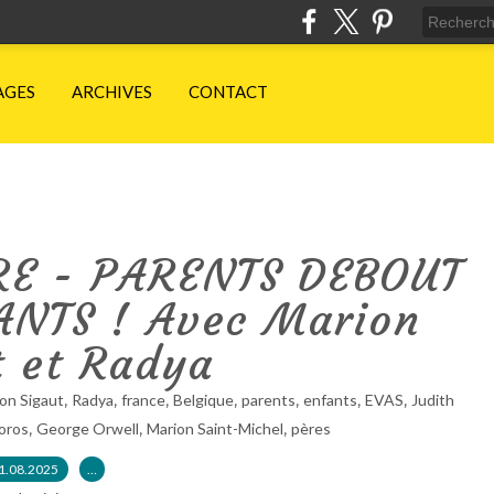
AGES
ARCHIVES
CONTACT
RE - PARENTS DEBOUT
NTS ! Avec Marion
t et Radya
,
,
,
,
,
,
,
on Sigaut
Radya
france
Belgique
parents
enfants
EVAS
Judith
,
,
,
oros
George Orwell
Marion Saint-Michel
pères
1.08.2025
…