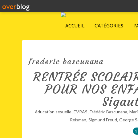
ACCUEIL
CATÉGORIES
P
frederic bascunana
RENTRÉE SCOLAI
POUR NOS ENFA
Sigau
,
,
,
éducation sexuelle
EVRAS
Frédéric Bascunana
Mari
,
,
Reisman
Sigmund Freud
George S
3