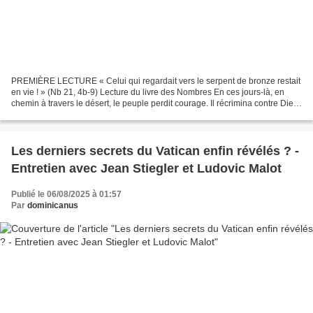
PREMIÈRE LECTURE « Celui qui regardait vers le serpent de bronze restait
en vie ! » (Nb 21, 4b-9) Lecture du livre des Nombres En ces jours-là, en
chemin à travers le désert, le peuple perdit courage. Il récrimina contre Dieu
et contre Moïse : « Pourquoi...
Les derniers secrets du Vatican enfin révélés ? -
Entretien avec Jean Stiegler et Ludovic Malot
Publié le 06/08/2025 à 01:57
Par
dominicanus