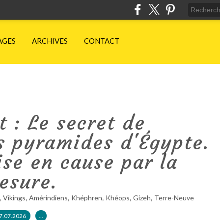
AGES
ARCHIVES
CONTACT
t : Le secret de
s pyramides d'Égypte.
ise en cause par la
esure.
,
,
,
,
,
,
Vikings
Amérindiens
Khéphren
Khéops
Gizeh
Terre-Neuve
7.07.2026
…