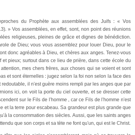
reproches du Prophète aux assemblées des Juifs : « Vos
13). » Vos assemblées, en effet, sont, non point des réunions
lées religieuses, pleines de grâce et dignes de bénédiction.
arole de Dieu; vous vous assemblez pour louer Dieu, pour le
s sont donc agréables à Dieu, et chères aux anges. Tenez-vous
if et pieux; surtout dans ce lieu de prière, dans cette école du
nt attention, mes chers frères, aux choses qui se voient et sont
as et sont éternelles : jugez selon la foi non selon la face des
 et redoutable, il n'est guère moins rempli par les anges que par
ns ici, on voit la porte du ciel ouverte, et se dresser cette
endent sur le Fils de l'homme , car ce Fils de l'homme n'est
rône et la terre pour escabeau. Sa grandeur est plus grande que
u'à la consommation des siècles. Aussi, que les saints anges
tendu que son corps et sa tète ne font qu'un, qui est le Christ.