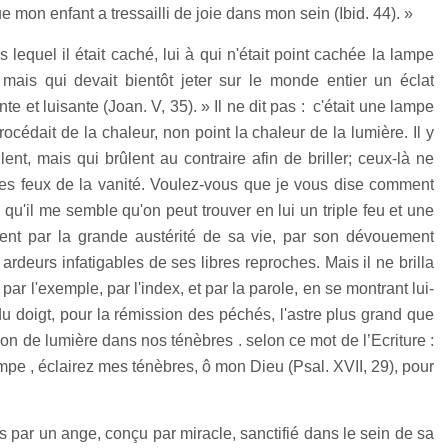
 mon enfant a tressailli de joie dans mon sein (Ibid. 44). »
lequel il était caché, lui à qui n'était point cachée la lampe
mais qui devait bientôt jeter sur le monde entier un éclat
e et luisante (Joan. V, 35). » Il ne dit pas : c'était une lampe
rocédait de la chaleur, non point la chaleur de la lumière. Il y
ûlent, mais qui brûlent au contraire afin de briller; ceux-là ne
t des feux de la vanité. Voulez-vous que je vous dise comment
i qu'il me semble qu'on peut trouver en lui un triple feu et une
rement par la grande austérité de sa vie, par son dévouement
ardeurs infatigables de ses libres reproches. Mais il ne brilla
 par l'exemple, par l'index, et par la parole, en se montrant lui-
doigt, pour la rémission des péchés, l'astre plus grand que
ayon de lumière dans nos ténèbres . selon ce mot de l’Ecriture :
pe , éclairez mes ténèbres, ô mon Dieu (Psal. XVII, 29), pour
 par un ange, conçu par miracle, sanctifié dans le sein de sa