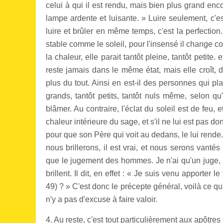
celui à qui il est rendu, mais bien plus grand enco
lampe ardente et luisante. » Luire seulement, c'es
luire et brûler en même temps, c'est la perfection
stable comme le soleil, pour l'insensé il change c
la chaleur, elle parait tantôt pleine, tantôt petite
reste jamais dans le même état, mais elle croît, dé
plus du tout. Ainsi en est-il des personnes qui pla
grands, tantôt petits, tantôt nuls même, selon qu'
blâmer. Au contraire, l'éclat du soleil est de feu, e
chaleur intérieure du sage, et s'il ne lui est pas d
pour que son Père qui voit au dedans, le lui rend
nous brillerons, il est vrai, et nous serons vant
que le jugement des hommes. Je n'ai qu'un juge, le 
brillent. Il dit, en effet : « Je suis venu apporter l
49) ? » C'est donc le précepte général, voilà ce qu
n'y a pas d'excuse à faire valoir.
4. Au reste, c'est tout particulièrement aux apôtre