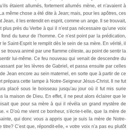
'ils étaient allumés, fortement allumés mène, et n'avaient à
 La même chose a été dite à Jean; mais, pour les apôtres, ces
nt Jean, il les entendit en esprit, comme un ange. Il se trouvait,
st plus près du Verbe à qui il n'est pas nécessaire qu'une voix
fond du tueur de l'homme. Ce n'est point par la prédication,
r le Saint-Esprit le remplit dès le sein de sa mère. En vérité, il
 qui se trouva animé par une flamme céleste, au point de sentir la
e sentir lui-même. Ce feu nouveau qui venait de descendre du
 passant par les lèvres de Gabriel, et passa ensuite par celles
 de Jean encore au sein maternel, en sorte que à partir de ce
et prépara cette lampe à Notre-Seigneur Jésus-Christ. Il ne fut
a placé sous le boisseau jusqu'au jour où il fut mis surie
s la maison de Dieu. En effet, il ne peut alors éclairer que le
luisait que pour sa mère à qui il révéla un grand mystère de
se. « D'où me vient ce bonheur, s'écrie-t-elle, que la mère de
ainte, qui donc vous a appris que je suis la mère de Notre-
re? C'est que, répondit-elle, « votre voix n'a pas eu plutôt