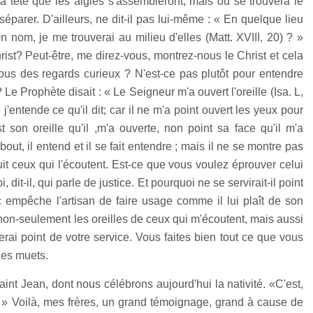
la tête que les aigles s'assembleront, mais où se trouvera le
séparer. D'ailleurs, ne dit-il pas lui-même : « En quelque lieu
nom, je me trouverai au milieu d'elles (Matt. XVIII, 20) ? »
st? Peut-être, me direz-vous, montrez-nous le Christ et cela
ous des regards curieux ? N'est-ce pas plutôt pour entendre
Le Prophète disait : « Le Seigneur m'a ouvert l'oreille (Isa. L,
e j'entende ce qu'il dit; car il ne m'a point ouvert les yeux pour
 son oreille qu'il ,m'a ouverte, non point sa face qu'il m'a
bout, il entend et il se fait entendre ; mais il ne se montre pas
truit ceux qui l'écoutent. Est-ce que vous voulez éprouver celui
i, dit-il, qui parle de justice. Et pourquoi ne se servirait-il point
empêche l'artisan de faire usage comme il lui plaît de son
 non-seulement les oreilles de ceux qui m'écoutent, mais aussi
rai point de votre service. Vous faites bien tout ce que vous
 les muets.
aint Jean, dont nous célébrons aujourd'hui la nativité. «C'est,
.) » Voilà, mes frères, un grand témoignage, grand à cause de