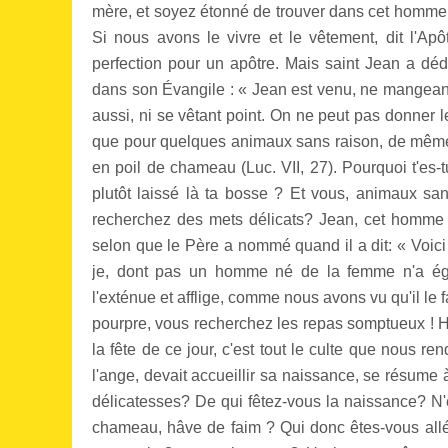
mère, et soyez étonné de trouver dans cet homme s
Si nous avons le vivre et le vêtement, dit l'Apô
perfection pour un apôtre. Mais saint Jean a dé
dans son Évangile : « Jean est venu, ne mangeant 
aussi, ni se vêtant point. On ne peut pas donner l
que pour quelques animaux sans raison, de même
en poil de chameau (Luc. VII, 27). Pourquoi t'es-t
plutôt laissé là ta bosse ? Et vous, animaux sans
recherchez des mets délicats? Jean, cet homme 
selon que le Père a nommé quand il a dit: « Voici
je, dont pas un homme né de la femme n'a égal
l'exténue et afflige, comme nous avons vu qu'il le 
pourpre, vous recherchez les repas somptueux ! Hél
la fête de ce jour, c'est tout le culte que nous re
l'ange, devait accueillir sa naissance, se résum
délicatesses? De qui fêtez-vous la naissance? N'
chameau, hâve de faim ? Qui donc êtes-vous allés