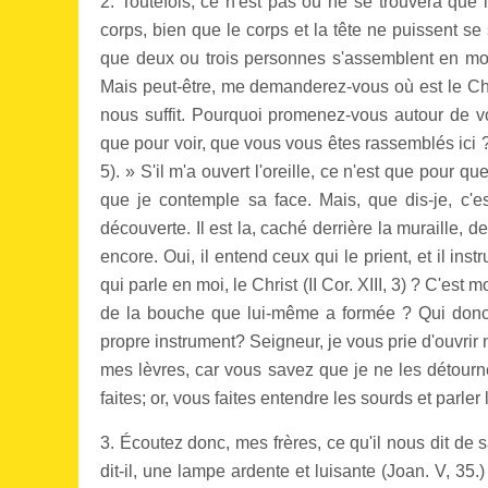
2. Toutefois, ce n'est pas où ne se trouvera que 
corps, bien que le corps et la tête ne puissent se 
que deux ou trois personnes s'assemblent en mon 
Mais peut-être, me demanderez-vous où est le Chri
nous suffit. Pourquoi promenez-vous autour de v
que pour voir, que vous vous êtes rassemblés ici ? 
5). » S'il m'a ouvert l'oreille, ce n'est que pour qu
que je contemple sa face. Mais, que dis-je, c'est
découverte. Il est la, caché derrière la muraille, de
encore. Oui, il entend ceux qui le prient, et il ins
qui parle en moi, le Christ (II Cor. XIII, 3) ? C'est mo
de la bouche que lui-même a formée ? Qui donc 
propre instrument? Seigneur, je vous prie d'ouvrir
mes lèvres, car vous savez que je ne les détourne
faites; or, vous faites entendre les sourds et parler
3. Écoutez donc, mes frères, ce qu'il nous dit de s
dit-il, une lampe ardente et luisante (Joan. V, 35