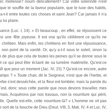
 mollesse? nourri délicatement? Car votre solennité n'est
e le souffle de la faveur populaire, que le luxe des habits,
a-t-il entre toutes ces choses et saint Jean? Car jamais il n'a
 lui plaire.
sance (Luc. I, 14). » Et beaucoup , en effet, se réjouissent ce
 une fête joyeuse. Il est vrai qu'ils célèbrent ce qu'ils ne
u chrétien. Mais enfin, les chrétiens en font une réjouissance,
non point de la vanité. Or, qu'y a-t-il sous le soleil, sinon la
e de plus que cela de toutes les peines qu'il se donne sous le
ut ce qui peut être éclairé de sa lumière matérielle. Qu'est-ce
ît que pour un moment (Jac. IV, 15) ? Qu'est-ce encore, autre
amps ? « Toute chair, dit le Seigneur, n'est que de l'herbe, et
erbe s'est desséchée, et la fleur est tombée; mais la parole du
'est, donc sous cette parole que nous devons travailler, mes
mais. Acquérons par nos travaux, non la nourriture qui périt,
lle. Quelle est-elle, cette nourriture-là? « L'homme ne vit pas
ort de la bouche de Dieu (Deut. VIII, 3, Mati. IV, 4 et Luc. IV,