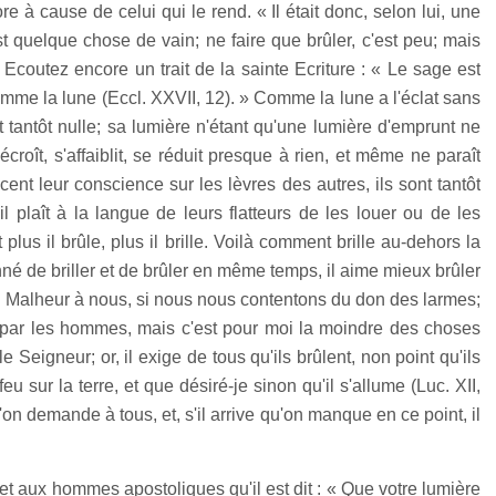
re à cause de celui qui le rend. « Il était donc, selon lui, une
t quelque chose de vain; ne faire que brûler, c'est peu; mais
. Ecoutez encore un trait de la sainte Ecriture : « Le sage est
omme la lune (Eccl. XXVII, 12). » Comme la lune a l'éclat sans
. et tantôt nulle; sa lumière n'étant qu'une lumière d'emprunt ne
croît, s'affaiblit, se réduit presque à rien, et même ne paraît
cent leur conscience sur les lèvres des autres, ils sont tantôt
il plaît à la langue de leurs flatteurs de les louer ou de les
t plus il brûle, plus il brille. Voilà comment brille au-dehors la
onné de briller et de brûler en même temps, il aime mieux brûler
e. Malheur à nous, si nous nous contentons du don des larmes;
és par les hommes, mais c'est pour moi la moindre des choses
Seigneur; or, il exige de tous qu'ils brûlent, non point qu'ils
e feu sur la terre, et que désiré-je sinon qu'il s'allume (Luc. XII,
'on demande à tous, et, s'il arrive qu'on manque en ce point, il
s et aux hommes apostoliques qu'il est dit : « Que votre lumière