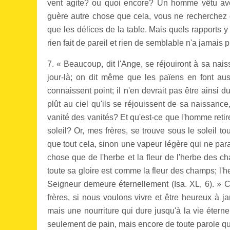
vent agite? ou quoi encore? Un homme vêtu avec
guère autre chose que cela, vous ne recherchez qu
que les délices de la table. Mais quels rapports y 
rien fait de pareil et rien de semblable n'a jamais pu
7. « Beaucoup, dit l'Ange, se réjouiront à sa nais
jour-là; on dit même que les païens en font aussi
connaissent point; il n'en devrait pas être ainsi d
plût au ciel qu'ils se réjouissent de sa naissance, 
vanité des vanités? Et qu'est-ce que l'homme retir
soleil? Or, mes frères, se trouve sous le soleil to
que tout cela, sinon une vapeur légère qui ne para
chose que de l'herbe et la fleur de l'herbe des ch
toute sa gloire est comme la fleur des champs; l'h
Seigneur demeure éternellement (Isa. XL, 6). » C
frères, si nous voulons vivre et être heureux à ja
mais une nourriture qui dure jusqu'à la vie éterne
seulement de pain, mais encore de toute parole qui s