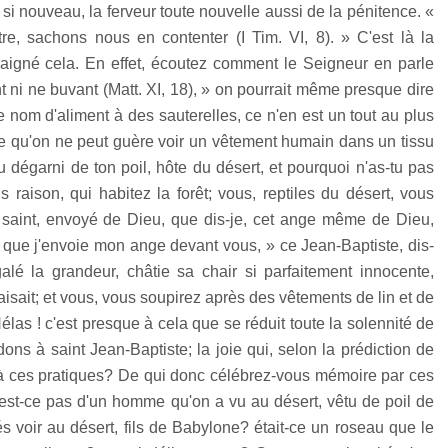
i nouveau, la ferveur toute nouvelle aussi de la pénitence. «
tre, sachons nous en contenter (I Tim. VI, 8). » C'est là la
daigné cela. En effet, écoutez comment le Seigneur en parle
ni ne buvant (Matt. XI, 18), » on pourrait même presque dire
e nom d'aliment à des sauterelles, ce n'en est un tout au plus
 qu'on ne peut guère voir un vêtement humain dans un tissu
u dégarni de ton poil, hôte du désert, et pourquoi n'as-tu pas
 raison, qui habitez la forêt; vous, reptiles du désert, vous
saint, envoyé de Dieu, que dis-je, cet ange même de Dieu,
 que j'envoie mon ange devant vous, » ce Jean-Baptiste, dis-
é la grandeur, châtie sa chair si parfaitement innocente,
faisait; et vous, vous soupirez après des vêtements de lin et de
as ! c'est presque à cela que se réduit toute la solennité de
ndons à saint Jean-Baptiste; la joie qui, selon la prédiction de
e à ces pratiques? De qui donc célébrez-vous mémoire par ces
est-ce pas d'un homme qu'on a vu au désert, vêtu de poil de
 voir au désert, fils de Babylone? était-ce un roseau que le