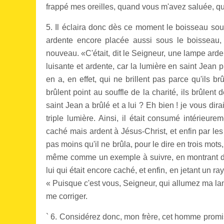
frappé mes oreilles, quand vous m'avez saluée, que
5. Il éclaira donc dès ce moment le boisseau sous 
ardente encore placée aussi sous le boisseau, 
nouveau. «C'était, dit le Seigneur, une lampe ardent
luisante et ardente, car la lumière en saint Jean p
en a, en effet, qui ne brillent pas parce qu'ils br
brûlent point au souffle de la charité, ils brûlen
saint Jean a brûlé et a lui ? Eh bien ! je vous dira
triple lumière. Ainsi, il était consumé intérieu
caché mais ardent à Jésus-Christ, et enfin par les 
pas moins qu'il ne brûla, pour le dire en trois mots,
même comme un exemple à suivre, en montrant du 
lui qui était encore caché, et enfin, en jetant un r
« Puisque c'est vous, Seigneur, qui allumez ma lam
me corriger.
` 6. Considérez donc, mon frère, cet homme promis