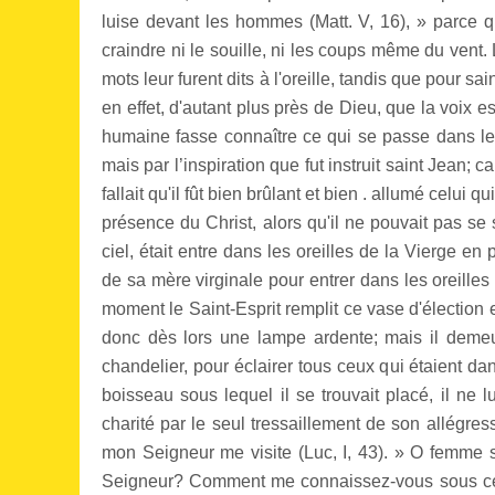
luise devant les hommes (Matt. V, 16), » parce qu
craindre ni le souille, ni les coups même du vent.
mots leur furent dits à l'oreille, tandis que pour sai
en effet, d'autant plus près de Dieu, que la voix e
humaine fasse connaître ce qui se passe dans le 
mais par l’inspiration que fut instruit saint Jean; ca
fallait qu'il fût bien brûlant et bien . allumé celui
présence du Christ, alors qu'il ne pouvait pas s
ciel, était entre dans les oreilles de la Vierge en
de sa mère virginale pour entrer dans les oreilles
moment le Saint-Esprit remplit ce vase d'élection 
donc dès lors une lampe ardente; mais il demeur
chandelier, pour éclairer tous ceux qui étaient dan
boisseau sous lequel il se trouvait placé, il ne 
charité par le seul tressaillement de son allégres
mon Seigneur me visite (Luc, I, 43). » O femme s
Seigneur? Comment me connaissez-vous sous ce tit