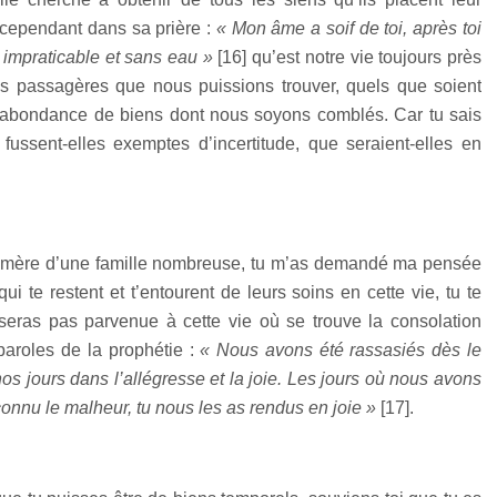
 cependant dans sa prière :
« Mon âme a soif de toi, après toi
 impraticable et sans eau »
[
16
] qu’est notre vie toujours près
ons passagères que nous puissions trouver, quels que soient
l’abondance de biens dont nous soyons comblés. Car tu sais
fussent-elles exemptes d’incertitude, que seraient-elles en
le, mère d’une famille nombreuse, tu m’as demandé ma pensée
ui te restent et t’entourent de leurs soins en cette vie, tu te
eras pas parvenue à cette vie où se trouve la consolation
 paroles de la prophétie :
« Nous avons été rassasiés dès le
s jours dans l’allégresse et la joie. Les jours où nous avons
onnu le malheur, tu nous les as rendus en joie »
[
17
].