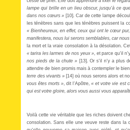
cesse de prier. Elle doit apprendre à fixer le regard
lampe qui brille en un lieu obscur, jusqu’à ce qu
dans nos cœurs »
[
10
]. Car de cette lampe décou
les ténèbres sans que les ténèbres puissent la co
« Bienheureux, en effet, ceux qui ont le cœur pur,
manifestera, nous lui serons semblables, car nous l
la mort et la vraie consolation à la désolation. Ce
« tarira les larmes de nos yeux »
, et parce qu’il n
nos pieds de la chute »
[
13
]. Or s’il n’y a plus 
attendre de bien promis mais à contempler le bien 
terre des vivants »
[
14
] où nous serons alors et 
vous êtes morts »
, dit l’Apôtre,
« et votre vie est 
qui est votre gloire, alors vous aussi vous apparaîtr
Voilà cette vie véritable que les riches doivent c
consolation. Sans elle une veuve reste dans la d
qu’elle gouverne sa maison avec piété, et qu’el