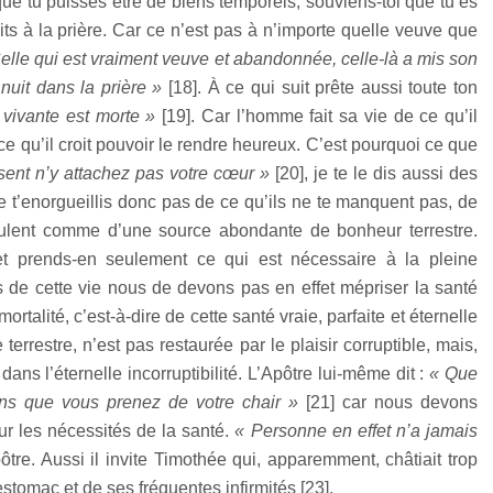
ue tu puisses être de biens temporels, souviens-toi que tu es
ts à la prière. Car ce n’est pas à n’importe quelle veuve que
elle qui est vraiment veuve et abandonnée, celle-là a mis son
nuit dans la prière »
[
18
]. À ce qui suit prête aussi toute ton
e vivante est morte »
[
19
]. Car l’homme fait sa vie de ce qu’il
e qu’il croit pouvoir le rendre heureux. C’est pourquoi ce que
ssent n’y attachez pas votre cœur »
[
20
], je te le dis aussi des
 Ne t’enorgueillis donc pas de ce qu’ils ne te manquent pas, de
s coulent comme d’une source abondante de bonheur terrestre.
et prends-en seulement ce qui est nécessaire à la pleine
 de cette vie nous de devons pas en effet mépriser la santé
ortalité, c’est-à-dire de cette santé vraie, parfaite et éternelle
 terrestre, n’est pas restaurée par le plaisir corruptible, mais,
ans l’éternelle incorruptibilité. L’Apôtre lui-même dit :
« Que
ins que vous prenez de votre chair »
[
21
] car nous devons
r les nécessités de la santé.
« Personne en effet n’a jamais
ôtre. Aussi il invite Timothée qui, apparemment, châtiait trop
stomac et de ses fréquentes infirmités [
23
].