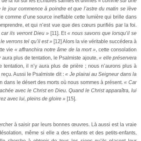
 de la foi sur les Écritures saintes et divines
« comme sur une
e le jour commence à poindre et que l’astre du matin se lève
le comme d’une source ineffable cette lumière qui brille dans
mprendre, et qui n’est vue que des cœurs purifiés par la foi.
 car ils verront Dieu »
[
11
]. Et
« nous savons que lorsqu’il se
e verrons tel qu’il est »
[
12
] Alors la vie véritable succédera à
tte vie
« affranchira notre âme de la mort »
, cette consolation
’y aura plus de tentation, le Psalmiste ajoute,
« elle préservera
de tentation, il n’y aura plus de prière ; nous n’aurons plus à
reçu. Aussi le Psalmiste dit :
« Je plairai au Seigneur dans la
non dans le désert des morts où nous sommes à présent.
« Car
cachée avec le Christ en Dieu. Quand le Christ apparaîtra, lui
ez avec lui, pleins de gloire »
[
15
].
hercher à saisir par leurs bonnes œuvres. Là aussi est la vraie
ésolation, même si elle a des enfants et des petits-enfants,
le cherche à obtenir de tous les siens qu’ils placent leur