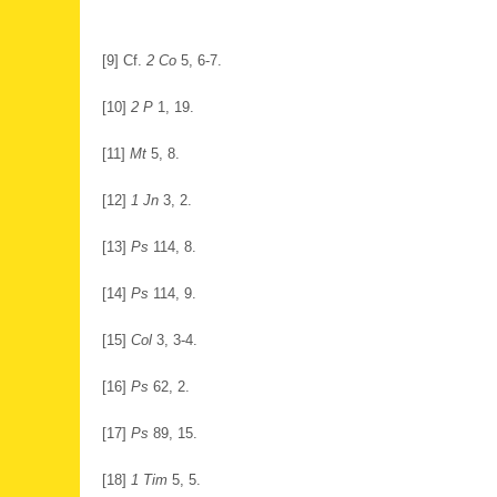
[
9
] Cf.
2 Co
5, 6-7.
[
10
]
2 P
1, 19.
[
11
]
Mt
5, 8.
[
12
]
1 Jn
3, 2.
[
13
]
Ps
114, 8.
[
14
]
Ps
114, 9.
[
15
]
Col
3, 3-4.
[
16
]
Ps
62, 2.
[
17
]
Ps
89, 15.
[
18
]
1 Tim
5, 5.