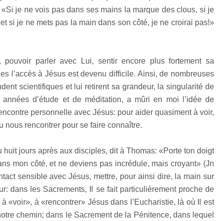
a : «Si je ne vois pas dans ses mains la marque des clous, si je
 si je ne mets pas la main dans son côté, je ne croirai pas!»
 pouvoir parler avec Lui, sentir encore plus fortement sa
s l’accès à Jésus est devenu difficile. Ainsi, de nombreuses
ent scientifiques et lui retirent sa grandeur, la singularité de
 années d’étude et de méditation, a mûri en moi l’idée de
encontre personnelle avec Jésus: pour aider quasiment à voir,
u nous rencontrer pour se faire connaître.
huit jours après aux disciples, dit à Thomas: «Porte ton doigt
dans mon côté, et ne deviens pas incrédule, mais croyant» (Jn
act sensible avec Jésus, mettre, pour ainsi dire, la main sur
: dans les Sacrements, Il se fait particulièrement proche de
 «voir», à «rencontrer» Jésus dans l’Eucharistie, là où Il est
 notre chemin; dans le Sacrement de la Pénitence, dans lequel