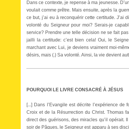
Dans ce contexte, je repense à ma jeunesse. D’un
voulait comme prêtre. Mais ensuite, après la guerr
ce but, j’ai eu à reconquérir cette certitude. J’a
volonté du Seigneur pour moi? Serais-je capable 
service? Prendre une telle décision ne se fait pas
jailli la certitude: c’est bien cela! Oui, le Sei
marchant avec Lui, je deviens vraiment moi-même.
désirs, mais (.) Sa volonté. Ainsi, la vie devient auth
POURQUOI LE LIVRE CONSACRÉ À JÉSUS
[...] Dans l’Evangile est décrite l’expérience de
Croix et de la Résurrection du Christ. Thomas fai
direct des guérisons, des miracles qu’il opérait. I
soir de Pâques, le Seigneur est apparu à ses discip