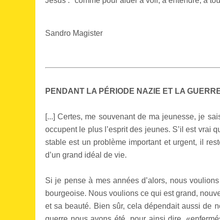
Jésus : "comme pour aider à voir, à entendre, à to
Sandro Magister
PENDANT LA PÉRIODE NAZIE ET LA GUERR
[...] Certes, me souvenant de ma jeunesse, je sais
occupent le plus l’esprit des jeunes. S’il est vrai
stable est un problème important et urgent, il r
d’un grand idéal de vie.
Si je pense à mes années d’alors, nous voulions
bourgeoise. Nous voulions ce qui est grand, nouv
et sa beauté. Bien sûr, cela dépendait aussi de no
guerre nous avons été, pour ainsi dire, «enfermés