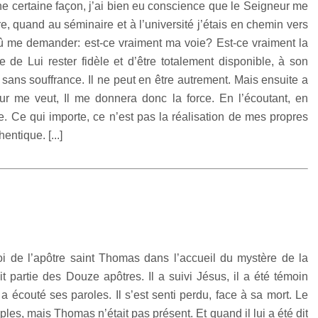
e certaine façon, j’ai bien eu conscience que le Seigneur me
e, quand au séminaire et à l’université j’étais en chemin vers
i dû me demander: est-ce vraiment ma voie? Est-ce vraiment la
de Lui rester fidèle et d’être totalement disponible, à son
 sans souffrance. Il ne peut en être autrement. Mais ensuite a
gneur me veut, Il me donnera donc la force. En l’écoutant, en
 Ce qui importe, ce n’est pas la réalisation de mes propres
entique. [...]
 foi de l’apôtre saint Thomas dans l’accueil du mystère de la
t partie des Douze apôtres. Il a suivi Jésus, il a été témoin
l a écouté ses paroles. Il s’est senti perdu, face à sa mort. Le
les, mais Thomas n’était pas présent. Et quand il lui a été dit