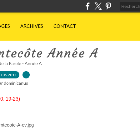
AGES
ARCHIVES
CONTACT
ntecôte Année A
de la Parole - Année A
0.06.2011
…
ar dominicanus
20, 19-23)