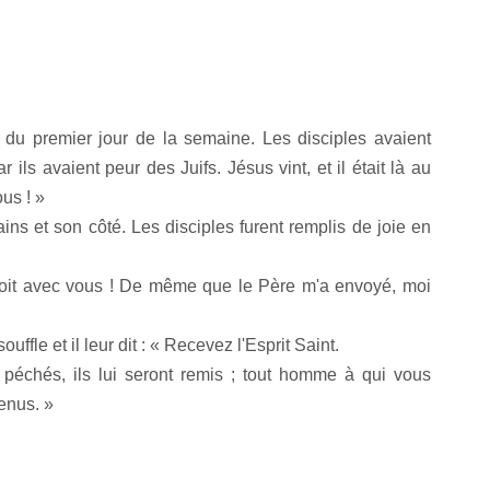
r du premier jour de la semaine. Les disciples avaient
ar ils avaient peur des Juifs. Jésus vint, et il était là au
ous ! »
ains et son côté. Les disciples furent remplis de joie en
 soit avec vous ! De même que le Père m'a envoyé, moi
ouffle et il leur dit : « Recevez l'Esprit Saint.
péchés, ils lui seront remis ; tout homme à qui vous
enus. »