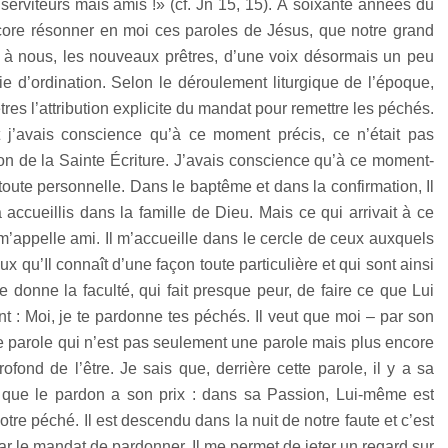
serviteurs mais amis !» (cf. Jn 15, 15). À soixante années du
ncore résonner en moi ces paroles de Jésus, que notre grand
 à nous, les nouveaux prêtres, d’une voix désormais un peu
ie d’ordination. Selon le déroulement liturgique de l’époque,
tres l’attribution explicite du mandat pour remettre les péchés.
t j’avais conscience qu’à ce moment précis, ce n’était pas
ion de la Sainte Écriture. J’avais conscience qu’à ce moment-
oute personnelle. Dans le baptême et dans la confirmation, Il
à accueillis dans la famille de Dieu. Mais ce qui arrivait à ce
m’appelle ami. Il m’accueille dans le cercle de ceux auxquels
x qu’Il connaît d’une façon toute particulière et qui sont ainsi
 donne la faculté, qui fait presque peur, de faire ce que Lui
ent : Moi, je te pardonne tes péchés. Il veut que moi – par son
 parole qui n’est pas seulement une parole mais plus encore
ond de l’être. Je sais que, derrière cette parole, il y a sa
 que le pardon a son prix : dans sa Passion, Lui-même est
re péché. Il est descendu dans la nuit de notre faute et c’est
par le mandat de pardonner, Il me permet de jeter un regard sur