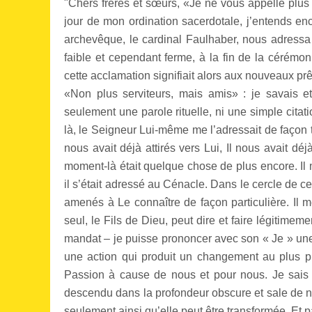
"Chers frères et sœurs, «Je ne vous appelle plus 
jour de mon ordination sacerdotale, j’entends e
archevêque, le cardinal Faulhaber, nous adressa
faible et cependant ferme, à la fin de la cérémon
cette acclamation signifiait alors aux nouveaux prê
«Non plus serviteurs, mais amis» : je savais e
seulement une parole rituelle, ni une simple citat
là, le Seigneur Lui-même me l’adressait de façon t
nous avait déjà attirés vers Lui, Il nous avait déj
moment-là était quelque chose de plus encore. Il 
il s’était adressé au Cénacle. Dans le cercle de ceu
amenés à Le connaître de façon particulière. Il me
seul, le Fils de Dieu, peut dire et faire légitimem
mandat – je puisse prononcer avec son « Je » une
une action qui produit un changement au plus prof
Passion à cause de nous et pour nous. Je sais
descendu dans la profondeur obscure et sale de not
seulement ainsi qu’elle peut être transformée. Et 