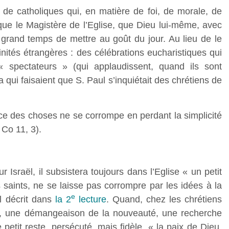
 de catholiques qui, en matière de foi, de morale, de
 que le Magistère de l’Eglise, que Dieu lui-même, avec
 grand temps de mettre au goût du jour. Au lieu de le
ivinités étrangères : des célébrations eucharistiques qui
 « spectateurs » (qui applaudissent, quand ils sont
ui faisaient que S. Paul s’inquiétait des chrétiens de
nce des choses ne se corrompe en perdant la simplicité
 Co 11, 3).
sraël, il subsistera toujours dans l’Eglise « un petit
s saints, ne se laisse pas corrompre par les idées à la
e
l décrit dans
la 2
lecture
. Quand, chez les chrétiens
e, une démangeaison de la nouveauté, une recherche
petit reste, persécuté, mais fidèle, « la paix de Dieu,