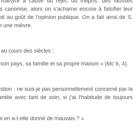
 martyre à cause du rejet, du mépris, des fausses
s canonise, alors on s’acharne encore à falsifier leur
t au goût de l’opinion publique. On a fait ainsi de S.
e une mièvre.
 au cours des siècles :
on pays, sa famille et sa propre maison » (Mc 6, 4).
stion : ne suis-je pas personnellement concerné par la
ntée avec tant de soin, si j’ai l’habitude de toujours
oi en a-t-elle donné de mauvais ? »