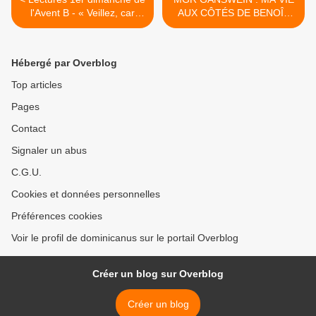
l'Avent B - « Veillez, car
AUX CÔTÉS DE BENOÎT
vous ne savez pas quand
XVI >
vient le maître de la maison
»
Hébergé par Overblog
Top articles
Pages
Contact
Signaler un abus
C.G.U.
Cookies et données personnelles
Préférences cookies
Voir le profil de dominicanus sur le portail Overblog
Créer un blog sur Overblog
Créer un blog