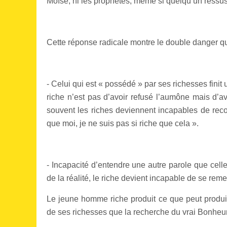
Moïse, ni les prophètes, même si quelqu’un ressusc
Cette réponse radicale montre le double danger que
- Celui qui est « possédé » par ses richesses finit 
riche n’est pas d’avoir refusé l’aumône mais d’av
souvent les riches deviennent incapables de recon
que moi, je ne suis pas si riche que cela ».
- Incapacité d’entendre une autre parole que cell
de la réalité, le riche devient incapable de se reme
Le jeune homme riche produit ce que peut produire
de ses richesses que la recherche du vrai Bonheur