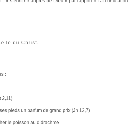
 : « s’enrichir auprès de Dieu » par rapport « l’accumulation
elle du Christ.
s :
t 2,11)
ses pieds un parfum de grand prix (Jn 12,7)
écher le poisson au didrachme