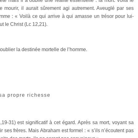
fête mais il a oublié une réalité essentielle : la mort. Voilà le
de mourir, il aurait sûrement agi autrement. Aveuglé par ses
omme : « Voilà ce qui arrive à qui amasse un trésor pour lui-
t le Christ (Lc 12,21).
 oublier la destinée mortelle de l’homme.
sa propre richesse
9-31) est significatif à cet égard. Après sa mort, voyant sa
tir ses frères. Mais Abraham est formel : « s’ils n’écoutent pas