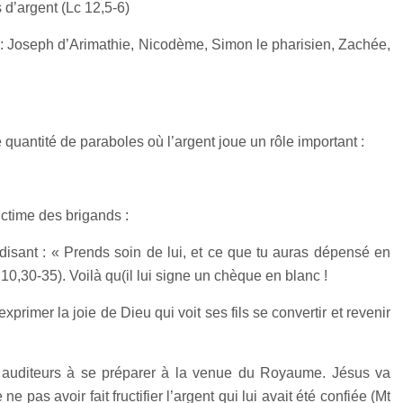
s d’argent (Lc 12,5-6)
 : Joseph d’Arimathie, Nicodème, Simon le pharisien, Zachée,
 quantité de paraboles où l’argent joue un rôle important :
ictime des brigands :
en disant : « Prends soin de lui, et ce que tu auras dépensé en
 10,30-35). Voilà qu(il lui signe un chèque en blanc !
primer la joie de Dieu qui voit ses fils se convertir et revenir
s auditeurs à se préparer à la venue du Royaume. Jésus va
as avoir fait fructifier l’argent qui lui avait été confiée (Mt