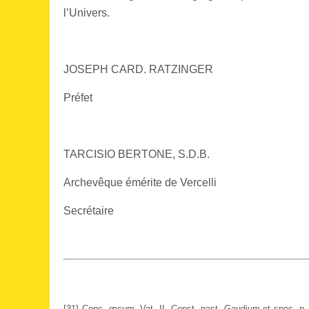
l’Univers.
JOSEPH CARD. RATZINGER
Préfet
TARCISIO BERTONE, S.D.B.
Archevêque émérite de Vercelli
Secrétaire
[31] Conc. œcum. Vat. II, Const. past. Gaudium et spes, n. 43