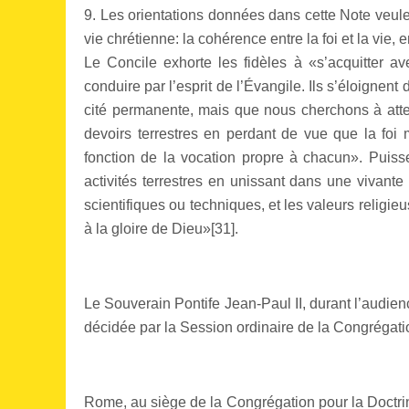
9. Les orientations données dans cette Note veulen
vie chrétienne: la cohérence entre la foi et la vie, e
Le Concile exhorte les fidèles à «s’acquitter ave
conduire par l’esprit de l’Évangile. Ils s’éloignen
cité permanente, mais que nous cherchons à atteind
devoirs terrestres en perdant de vue que la foi
fonction de la vocation propre à chacun». Puisse
activités terrestres en unissant dans une vivante 
scientifiques ou techniques, et les valeurs religi
à la gloire de Dieu»[31].
Le Souverain Pontife Jean-Paul II, durant l’audie
décidée par la Session ordinaire de la Congrégation
Rome, au siège de la Congrégation pour la Doctrin