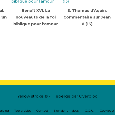
l.
Benoît XVI, La
S. Thomas d'Aquin,
d'un
nouveauté de la foi
Commentaire sur Jean
biblique pour l'amour
6 (13)
Yellow stroke © - Hébergé par
Overblog
verblog
Top articles
Contact
Signaler un abus
C.G.U.
Cookies et