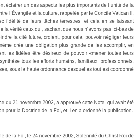
t éclairer un des aspects les plus importants de l’unité de la
ntre l’Évangile et la culture, rappelée par le Concile Vatican II.
c fidélité de leurs tâches terrestres, et cela en se laissant
t de la vérité ceux qui, sachant que nous n’avons pas ici-bas de
re la cité future, croient, pour cela, pouvoir négliger leurs
 même crée une obligation plus grande de les accomplir, en
nt les fidèles être désireux de pouvoir «mener toutes leurs
synthèse tous les efforts humains, familiaux, professionnels,
euses, sous la haute ordonnance desquelles tout est coordonné
nce du 21 novembre 2002, a approuvé cette Note, qui avait été
 pour la Doctrine de la Foi, et il en a ordonné la publication.
e de la Foi, le 24 novembre 2002, Solennité du Christ Roi de