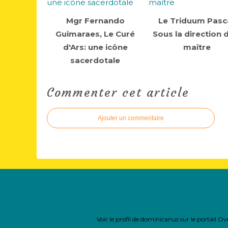
Mgr Fernando
Le Triduum Pasca
Guimaraes, Le Curé
Sous la direction 
d'Ars: une icône
maître
sacerdotale
Commenter cet article
Ajouter un commentaire
Voir le profil de
dominicanus
sur le portail O