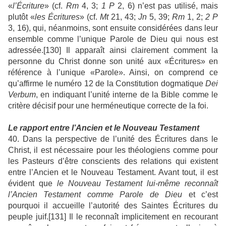
«
l’Écriture
» (cf.
Rm
4, 3;
1 P
2, 6) n’est pas utilisé, mais
plutôt «
les Écritures
» (cf.
Mt
21, 43;
Jn
5, 39;
Rm
1, 2;
2 P
3, 16), qui, néanmoins, sont ensuite considérées dans leur
ensemble comme l’unique Parole de Dieu qui nous est
adressée.[130] Il apparaît ainsi clairement comment la
personne du Christ donne son unité aux «Écritures» en
référence à l’unique «Parole». Ainsi, on comprend ce
qu’affirme le numéro 12 de la Constitution dogmatique
Dei
Verbum
, en indiquant l’unité interne de la Bible comme le
critère décisif pour une herméneutique correcte de la foi.
Le rapport entre l’Ancien et le Nouveau Testament
40. Dans la perspective de l’unité des Écritures dans le
Christ, il est nécessaire pour les théologiens comme pour
les Pasteurs d’être conscients des relations qui existent
entre l’Ancien et le Nouveau Testament. Avant tout, il est
évident que
le Nouveau Testament lui-même reconnaît
l’Ancien Testament comme Parole de Dieu
et c’est
pourquoi il accueille l’autorité des Saintes Écritures du
peuple juif.[131] Il le reconnaît implicitement en recourant