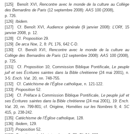
[125] Benoît XVI,
Rencontre avec le monde de la culture au Collège
des Bernardins de Paris
(12 septembre 2008):
AAS
100 (2008),
p. 726.
[126]
Ibidem.
[127] Cf. Benoît XVI,
Audience générale
(9 janvier 2008):
L’ORf
, 15
janvier 2008, p. 12.
[128] Cf.
Proposition
29.
[129]
De arca Noe
, 2, 8:
PL
176, 642 C-D.
[130] Cf. Benoît XVI,
Rencontre avec le monde de la culture au
Collège des Bernardins de Paris
(12 septembre 2008):
AAS
100 (2008),
p. 725.
[131] Cf.
Proposition
10; Commission Biblique Pontificale,
Le peuple
juif et ses Écritures saintes dans la Bible chrétienne
(24 mai 2001), n.
3-5:
Ench. Vat.
20, nn. 748-755.
[132] Cf.
Catéchisme de l’Église catholique
, n. 121-122.
[133]
Proposition
52.
[134] Cf.
Préface
à Commission Biblique Pontificale,
Le peuple juif et
ses Écritures saintes dans la Bible chrétienne
(24 mai 2001), 19:
Ench.
Vat.
20, nn. 799-801; cf. Origène,
Homélies sur les Nombres
9, 4:
SC
415, p. 238-242.
[135]
Catéchisme de l’Église catholique
, 128.
[136]
Ibidem
, 129.
[137]
Proposition
52.