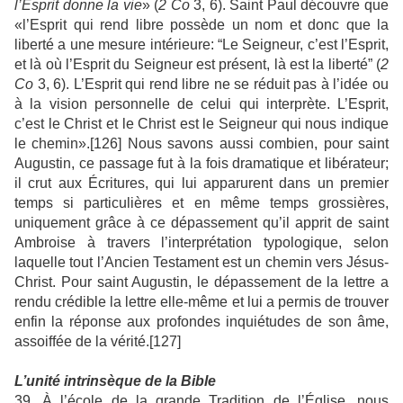
l’Esprit donne la vie
» (
2 Co
3, 6). Saint Paul découvre que
«l’Esprit qui rend libre possède un nom et donc que la
liberté a une mesure intérieure: “Le Seigneur, c’est l’Esprit,
et là où l’Esprit du Seigneur est présent, là est la liberté” (
2
Co
3, 6). L’Esprit qui rend libre ne se réduit pas à l’idée ou
à la vision personnelle de celui qui interprète. L’Esprit,
c’est le Christ et le Christ est le Seigneur qui nous indique
le chemin».[126] Nous savons aussi combien, pour saint
Augustin, ce passage fut à la fois dramatique et libérateur;
il crut aux Écritures, qui lui apparurent dans un premier
temps si particulières et en même temps grossières,
uniquement grâce à ce dépassement qu’il apprit de saint
Ambroise à travers l’interprétation typologique, selon
laquelle tout l’Ancien Testament est un chemin vers Jésus-
Christ. Pour saint Augustin, le dépassement de la lettre a
rendu crédible la lettre elle-même et lui a permis de trouver
enfin la réponse aux profondes inquiétudes de son âme,
assoiffée de la vérité.[127]
L’unité intrinsèque de la Bible
39. À l’école de la grande Tradition de l’Église, nous