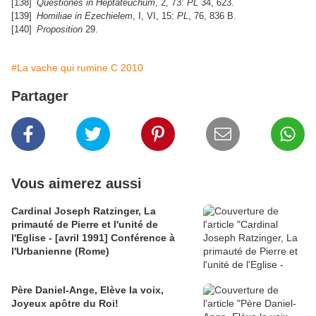
[138]
Questiones in Heptateuchum
, 2, 73:
PL
34, 623.
[139]
Homiliae in Ezechielem
, I, VI, 15:
PL
, 76, 836 B.
[140]
Proposition
29.
#La vache qui rumine C 2010
Partager
Vous aimerez aussi
Cardinal Joseph Ratzinger, La
primauté de Pierre et l'unité de
l'Eglise - [avril 1991] Conférence à
l'Urbanienne (Rome)
Père Daniel-Ange, Elève la voix,
Joyeux apôtre du Roi!