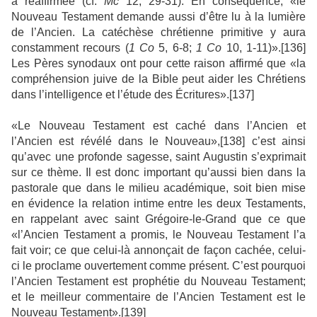
a réaffirmée (cf.
Mc
12, 29-31). En conséquence, «le
Nouveau Testament demande aussi d’être lu à la lumière
de l’Ancien. La catéchèse chrétienne primitive y aura
constamment recours (
1 Co
5, 6-8;
1 Co
10, 1-11)».[136]
Les Pères synodaux ont pour cette raison affirmé que «la
compréhension juive de la Bible peut aider les Chrétiens
dans l’intelligence et l’étude des Écritures».[137]
«Le Nouveau Testament est caché dans l’Ancien et
l’Ancien est révélé dans le Nouveau»,[138] c’est ainsi
qu’avec une profonde sagesse, saint Augustin s’exprimait
sur ce thème. Il est donc important qu’aussi bien dans la
pastorale que dans le milieu académique, soit bien mise
en évidence la relation intime entre les deux Testaments,
en rappelant avec saint Grégoire-le-Grand que ce que
«l’Ancien Testament a promis, le Nouveau Testament l’a
fait voir; ce que celui-là annonçait de façon cachée, celui-
ci le proclame ouvertement comme présent. C’est pourquoi
l’Ancien Testament est prophétie du Nouveau Testament;
et le meilleur commentaire de l’Ancien Testament est le
Nouveau Testament».[139]