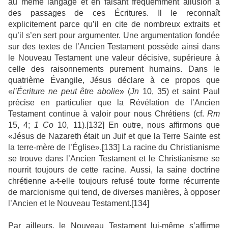
au même langage et en faisant fréquemment allusion à
des passages de ces Écritures. Il le reconnaît
explicitement parce qu’il en cite de nombreux extraits et
qu’il s’en sert pour argumenter. Une argumentation fondée
sur des textes de l’Ancien Testament possède ainsi dans
le Nouveau Testament une valeur décisive, supérieure à
celle des raisonnements purement humains. Dans le
quatrième Évangile, Jésus déclare à ce propos que
«
l’Écriture ne peut être abolie
» (
Jn
10, 35) et saint Paul
précise en particulier que la Révélation de l’Ancien
Testament continue à valoir pour nous Chrétiens (cf.
Rm
15, 4;
1 Co
10, 11).[132] En outre, nous affirmons que
«Jésus de Nazareth était un Juif et que la Terre Sainte est
la terre-mère de l’Église».[133] La racine du Christianisme
se trouve dans l’Ancien Testament et le Christianisme se
nourrit toujours de cette racine. Aussi, la saine doctrine
chrétienne a-t-elle toujours refusé toute forme récurrente
de marcionisme qui tend, de diverses manières, à opposer
l’Ancien et le Nouveau Testament.[134]
Par ailleurs, le Nouveau Testament lui-même s’affirme