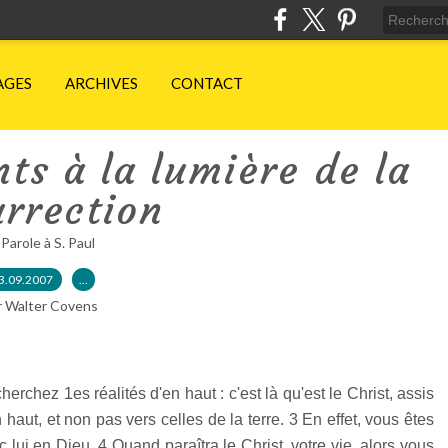
AGES
ARCHIVES
CONTACT
ts à la lumière de la
rrection
 Parole à S. Paul
3.09.2007
…
r Walter Covens
erchez 1es réalités d'en haut : c'est là qu'est le Christ, assis
 haut, et non pas vers celles de la terre. 3 En effet, vous êtes
c lui en Dieu. 4 Quand paraîtra le Christ, votre vie, alors vous