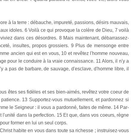
ore à la terre : débauche, impureté, passions, désirs mauvais,
 aux idoles. 6 Voilà ce qui provoque la colère de Dieu, 7 voilà
s viviez dans ces désordres. 8 Mais maintenant, débarrassez-
ceté, insultes, propos grossiers. 9 Plus de mensonge entre
mme ancien qui est en vous, 10 et revêtez l'homme nouveau,
age pour le conduire à la vraie connaissance. 11 Alors, il n'y a
l n'y a pas de barbare, de sauvage, d'esclave, d'homme libre, il
us êtes ses fidèles et ses bien-aimés, revêtez votre coeur de
e patience. 13 Supportez-vous mutuellement, et pardonnez si
me le Seigneur : il vous a pardonné, faites de même. 14 Par-
fait l'unité dans la perfection. 15 Et que, dans vos coeurs, règne
pour former en lui un seul corps.
Christ habite en vous dans toute sa richesse ; instruisez-vous