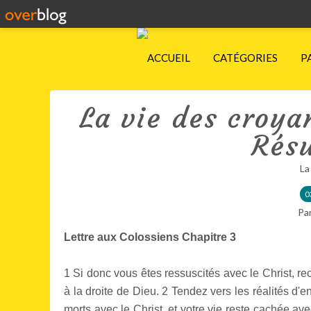
ACCUEIL
CATÉGORIES
P
La vie des croyan
Résu
La
0
Pa
Lettre aux Colossiens Chapitre 3
1 Si donc vous êtes ressuscités avec le Christ, rech
à la droite de Dieu. 2 Tendez vers les réalités d'en
morts avec le Christ, et votre vie reste cachée ave