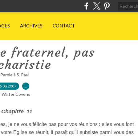
AGES
ARCHIVES
CONTACT
e fraternel, pas
charistie
 Parole à S. Paul
6.08.2007
…
r Walter Covens
Chapitre
11
s, je ne vous félicite pas pour vos réunions : elles vous font
otre Eglise se réunit, il paraît qu'il subsiste parmi vous des