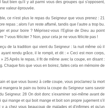
il faut bien qu'il y ait parmi vous des groupes qui s'opposent,
une valeur éprouvée.
e, ce n'est plus le repas du Seigneur que vous prenez :
21
e repas ; alors l'un reste affamé, tandis que l'autre a trop bu.
r et pour boire ? Méprisez-vous l'Eglise de Dieu au point
e ? vous féliciter ? Non, pour cela je ne vous félicite pas !
reçu de la tradition qui vient du Seigneur : la nuit même où il
 ayant rendu grâce, il le rompit, et dit : « Ceci est mon corps,
. »
25 Après le repas, il fit de même avec la coupe, en disant :
g. Chaque fois que vous en boirez, faites cela en mémoire de
ain et que vous buvez à cette coupe, vous proclamez la mort
ui mangera le pain ou boira la coupe du Seigneur sans savoir
 du Seigneur.
28 On doit donc s'examiner soi-même avant de
i qui mange et qui boit mange et boit son propre jugement s'il
il y a chez vous beaucoup de malades et d'infirmes et qu'un