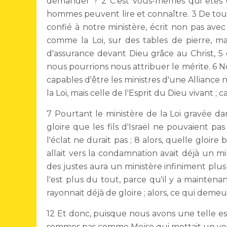
demander ? 2 C'est vous-mêmes qui êtes c
hommes peuvent lire et connaître. 3 De tou
confié à notre ministère, écrit non pas avec 
comme la Loi, sur des tables de pierre, ma
d'assurance devant Dieu grâce au Christ, 5
nous pourrions nous attribuer le mérite. 6 No
capables d'être les ministres d'une Alliance n
la Loi, mais celle de l'Esprit du Dieu vivant ; c
7 Pourtant le ministère de la Loi gravée dan
gloire que les fils d'Israël ne pouvaient pa
l'éclat ne durait pas ; 8 alors, quelle gloire
allait vers la condamnation avait déjà un min
des justes aura un ministère infiniment plus 
l'est plus du tout, parce qu'il y a maintena
rayonnait déjà de gloire ; alors, ce qui demeu
12 Et donc, puisque nous avons une telle e
sommes pas comme Moïse qui mettait un voile 