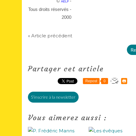
©
-
AELF
Tous droits réservés -
2000
« Article précédent
Re
Partager cet article
Repost
0
S'inscrire à la newsletter
Vous aimerez aussi :