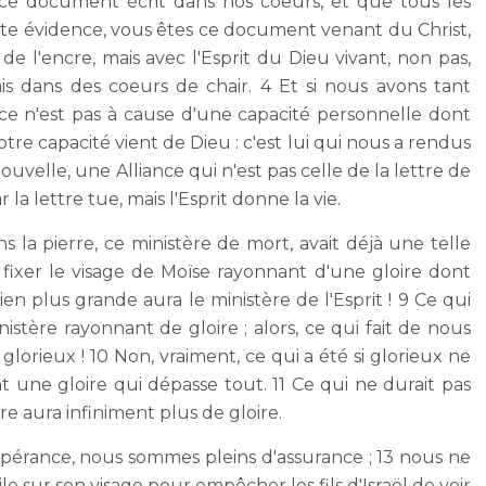
e document écrit dans nos coeurs, et que tous les
te évidence, vous êtes ce document venant du Christ,
de l'encre, mais avec l'Esprit du Dieu vivant, non pas,
is dans des coeurs de chair. 4 Et si nous avons tant
 ce n'est pas à cause d'une capacité personnelle dont
tre capacité vient de Dieu : c'est lui qui nous a rendus
ouvelle, une Alliance qui n'est pas celle de la lettre de
ar la lettre tue, mais l'Esprit donne la vie.
s la pierre, ce ministère de mort, avait déjà une telle
s fixer le visage de Moïse rayonnant d'une gloire dont
 bien plus grande aura le ministère de l'Esprit ! 9 Ce qui
istère rayonnant de gloire ; alors, ce qui fait de nous
glorieux ! 10 Non, vraiment, ce qui a été si glorieux ne
nt une gloire qui dépasse tout. 11 Ce qui ne durait pas
re aura infiniment plus de gloire.
spérance, nous sommes pleins d'assurance ; 13 nous ne
sur son visage pour empêcher les fils d'Israël de voir