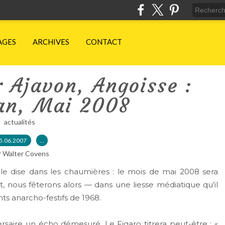
AGES
ARCHIVES
CONTACT
 Ajavon, Angoisse :
n, Mai 2008
actualités
5.06.2007
…
r Walter Covens
 dise dans les chaumières : le mois de mai 2008 sera
et, nous fêterons alors — dans une liesse médiatique qu’il
s anarcho-festifs de 1968.
aire un écho démesuré. Le Figaro titrera peut-être : «