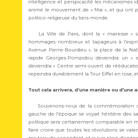
intelligence et perspicacité les mécanismes 
animé le mouvement de « Mai », et qui ont pro
politico-religieuse du tiers-monde.
La Ville de Paris, dont la « mairesse » s
hommages nombreux et tapageurs à l’esprit
Avenue Pierre-Bourdieu », la place de la Nati
rapide Georges-Pompidou deviendra un « es
deviendra « Centre semi-ouvert de rééducation
repeindra durablement la Tour Eiffel en rose, et
Tout cela arrivera, d’une manière ou d’une a
Souvenons-nous de la commémoration du bi
gauche de l’époque se voyait héritière des s
politique sera certainement comparable en ma
faire croire que toutes les révolutions se v
me taraude cependant, et je suis plein d’angoiss