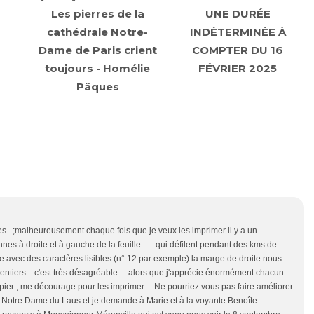
Les pierres de la
UNE DURÉE
cathédrale Notre-
INDÉTERMINÉE À
Dame de Paris crient
COMPTER DU 16
toujours - Homélie
FÉVRIER 2025
Pâques
es...;malheureusement chaque fois que je veux les imprimer il y a un
nes à droite et à gauche de la feuille ......qui défilent pendant des kms de
prime avec des caractères lisibles (n° 12 par exemple) la marge de droite nous
ntiers....c'est très désagréable ... alors que j'apprécie énormément chacun
s copier , me décourage pour les imprimer.... Ne pourriez vous pas faire améliorer
s à Notre Dame du Laus et je demande à Marie et à la voyante Benoîte