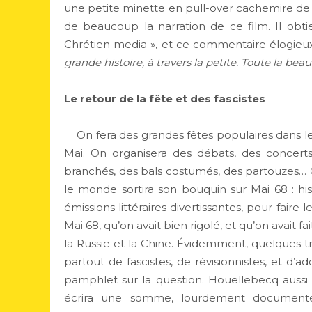
une petite minette en pull-over cachemire de c
de beaucoup la narration de ce film. Il obti
Chrétien media », et ce commentaire élogieux
grande histoire, à travers la petite. Toute la be
Le retour de la fête et des fascistes
On fera des grandes fêtes populaires dans l
Mai. On organisera des débats, des concerts
branchés, des bals costumés, des partouzes… C
le monde sortira son bouquin sur Mai 68 : histo
émissions littéraires divertissantes, pour fair
Mai 68, qu’on avait bien rigolé, et qu’on avait
la Russie et la Chine. Évidemment, quelques tru
partout de fascistes, de révisionnistes, et d
pamphlet sur la question. Houellebecq aussi
écrira une somme, lourdement documenté