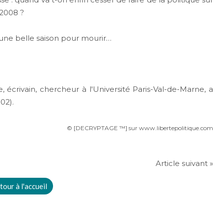
 2008 ?
 une belle saison pour mourir…
, écrivain, chercheur à l'Université Paris-Val-de-Marne, a
02).
© [DECRYPTAGE ™] sur www.libertepolitique.com
Article suivant »
tour à l'accueil