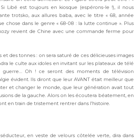
 Si Libé est toujours en kiosque (espérons-le !), il nous
tante trotsko, aux allures baba, avec le titre « 68, année
 chose dans le genre « 68-08 : la lutte continue ». Plus
Sarkozy revient de Chine avec une commande ferme pour
et des tonnes : on sera saturé de ces délicieuses images
dra le culte aux idoles en invitant sur les plateaux de télé
e guerre… Oh ! ce seront des moments de télévision
lgie évident. Ils diront que leur AVANT était meilleur que
er et changer le monde, que leur génération avait tout
illusions de la gauche. Alors on les écoutera béatement, en
nt en train de tristement rentrer dans l’histoire.
séducteur, en veste de velours côtelée verte, dira dans