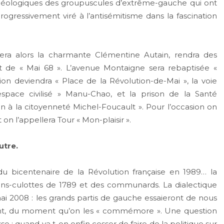
idéologiques des groupuscules d’extrême-gauche qui ont
gressivement viré à l’antisémitisme dans la fascination
era alors la charmante Clémentine Autain, rendra des
 de « Mai 68 ». L’avenue Montaigne sera rebaptisée «
on deviendra « Place de la Révolution-de-Mai », la voie
pace civilisé » Manu-Chao, et la prison de la Santé
 à la citoyenneté Michel-Foucault ». Pour l’occasion on
 on l’appellera Tour « Mon-plaisir ».
utre.
centenaire de la Révolution française en 1989… la
ans-culottes de 1789 et des communards. La dialectique
i 2008 : les grands partis de gauche essaieront de nous
alent, du moment qu’on les « commémore ». Une question
e : quand va t-on enfin cesser de faire de la politique sur