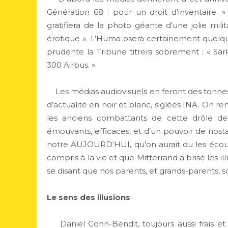
Génération 68 : pour un droit d’inventaire. »
gratifiera de la photo géante d’une jolie mili
érotique ». L’Huma osera certainement quelque
prudente la Tribune titrera sobrement : « 
300 Airbus. »
Les médias audiovisuels en feront des tonnes 
d’actualité en noir et blanc, siglées INA. On ren
les anciens combattants de cette drôle d
émouvants, efficaces, et d’un pouvoir de nosta
notre AUJOURD’HUI, qu’on aurait du les écout
compris à la vie et que Mitterrand a brisé les 
se disant que nos parents, et grands-parents, so
Le sens des illusions
Daniel Cohn-Bendit, toujours aussi frais et 