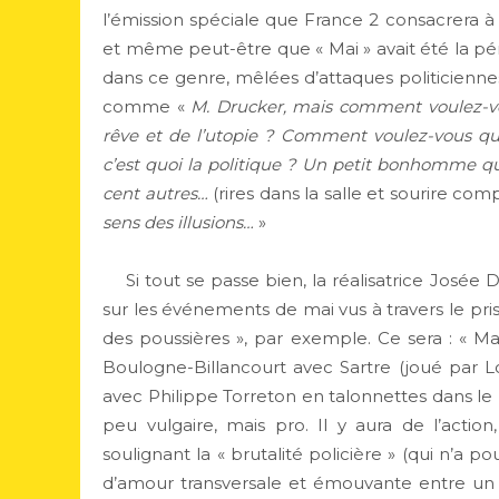
l’émission spéciale que France 2 consacrera à
et même peut-être que « Mai » avait été la pér
dans ce genre, mêlées d’attaques politiciennes
comme «
M. Drucker, mais comment voulez-vou
rêve et de l’utopie ? Comment voulez-vous que
c’est quoi la politique ? Un petit bonhomme qu
cent autres…
(rires dans la salle et sourire co
sens des illusions…
»
Si tout se passe bien, la réalisatrice Josée D
sur les événements de mai vus à travers le pris
des poussières », par exemple. Ce sera : « Ma
Boulogne-Billancourt avec Sartre (joué par Lo
avec Philippe Torreton en talonnettes dans le 
peu vulgaire, mais pro. Il y aura de l’actio
soulignant la « brutalité policière » (qui n’a 
d’amour transversale et émouvante entre un 