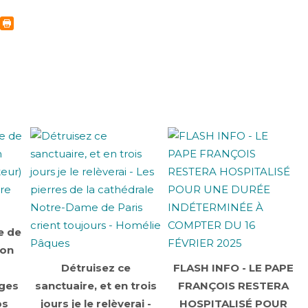
e de
Bon
Détruisez ce
FLASH INFO - LE PAPE
ages
sanctuaire, et en trois
FRANÇOIS RESTERA
ps
jours je le relèverai -
HOSPITALISÉ POUR