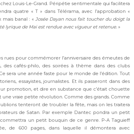
hez Louis-Le-Grand. Péripétie sentimentale qui facilitera
endra quatre « T » dans Télérama, avec l’approbation «
 mais banal : «
Josée Dayan nous fait toucher du doigt la
auté lyrique de Mai est rendue avec vigueur et retenue.
»
es rues pour commémorer l’anniversaire des émeutes de
, des cafés-philo, des soirées à thème dans des clubs
e sera une année faste pour le monde de l’édition. Tout
riens, essayistes, journalistes. Et ils passeront dans des
e leur promotion, et dire en substance que c’était chouette
 fait une vraie petite révolution. Comme des grands. Comme
blions tenteront de troubler la fête, mais on les traitera
’adorateurs de Satan. Par exemple Dantec pondra un petit
 commettra un petit bouquin de ce genre. P-A Taguieff
e, de 600 pages, dans laquelle il démontera avec