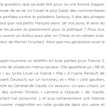
 la question, que ça avait été pour lui une bonne blague,
iode de sa vie où il avait le plus baisé, des commentaires
 perfides contre le président Sarkozy. Il dira des phrases
s que nos petits Français aient, de nos jours, le sens du
 les jeunes se passionnent pour la politique ? Pour eux,
i prend un Airbus pour aller en Chine, et en vendre trois-
mplice de Michel Drucker).
Alors que ma génération avait le
ayan tournera un téléfilm en trois parties pour France 3,
me de plusieurs milieux sociaux. Elle appellera ça « 68 et
i » au lycée Louis Le Grand, « Mai » à l’usine Renault de
rant Deutsch) sur un tonneau, et « Mai » côté gaullien,
rôle du Général de Gaulle. Ce sera pro. Un peu chiant, un
n, des scènes filmées « caméra à l’épaule » de manifs,
pourtant tué personne…), et puis certainement une histoire
ouvrier maghrébin en lutte syndicale dans son usine et