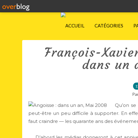
ACCUEIL
CATÉGORIES
P
François-Xavier
dans un a
1
Pa
Qu’on se le
peut-être un peu difficile à supporter. En eff
faut craindre — les quarante ans des événement
D’abord les médias donneront à cet annivers