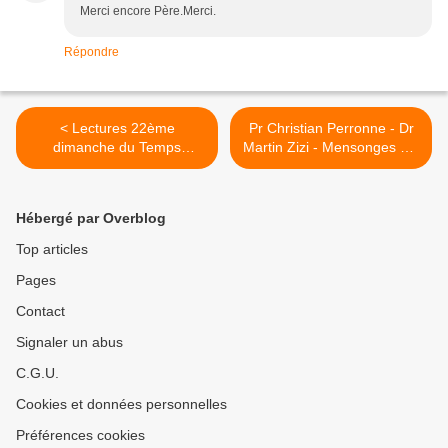
Merci encore Père.Merci.
Répondre
< Lectures 22ème
Pr Christian Perronne - Dr
dimanche du Temps
Martin Zizi - Mensonges sur
Ordinaire B - « Vous laissez
la crise Covid : La vérité
de côté le commandement
commence à émerger ! >
de Dieu, pour vous attacher
Hébergé par Overblog
à la tradition des hommes »
Top articles
Pages
Contact
Signaler un abus
C.G.U.
Cookies et données personnelles
Préférences cookies