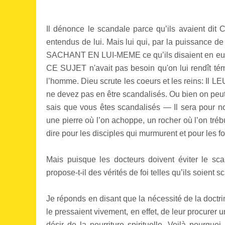
Il dénonce le scandale parce qu’ils avaient 
entendus de lui. Mais lui qui, par la puissance de 
SACHANT EN LUI-MEME ce qu’ils disaient en e
CE SUJET n'avait pas besoin qu'on lui rendît témo
l’homme. Dieu scrute les coeurs et les reins: I
ne devez pas en être scandalisés. Ou bien on peut 
sais que vous êtes scandalisés — Il sera pour no
une pierre où l’on achoppe, un rocher où l’on tréb
dire pour les disciples qui murmurent et pour les fo
Mais puisque les docteurs doivent éviter le sc
propose-t-il des vérités de foi telles qu’ils soient s
Je réponds en disant que la nécessité de la doctri
le pressaient vivement, en effet, de leur procurer u
désir de la nourriture spirituelle. Voilà pourquoi