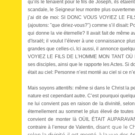
qu’ils le tenaient pour le fils de Joseph, ils étai
scandale, le Seigneur leur montre plus ouvertement
j’ai dit de moi: SI DONC VOUS VOYIEZ LE 
(ajoutons: "que diriez-vous?") comme s’il disait: P
qui donne la vie éternelle? Il avait fait de même ave
d'Israël
;
il voulut l’élever à une connaissance plus
grandes que celles-ci
.
Ici aussi, il annonce quel
VOYIEZ LE FILS DE L'HOMME MON TANT OÙ IL É
ses disciples, ainsi que le rapporte les Actes. Si do
était au ciel: Personne n’est monté au ciel si ce n’
Mais soyons attentifs: même si dans le Christ la p
nature est cependant autre. C’est pourquoi quelq
ne lui convient pas en raison de la divinité, selon
éternellement au sommet le plus élevé de toutes 
convient de monter là OÙIL ÉTAIT AUPARAVANT —
disant que le Chr
contraire à l’erreur de Valentin,
selon la divinité, il est monté, à la vue des