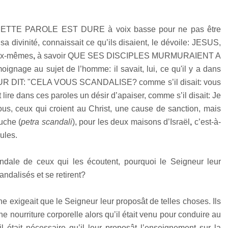
dit CETTE PAROLE EST DURE à voix basse pour ne pas être
sa divinité, connaissait ce qu’ils disaient, le dévoile: JESUS,
ux-mêmes
,
à savoir QUE SES DISCIPLES MURMURAIENT A
ignage au sujet de l’homme: il savait, lui, ce qu'il y a dans
l LEUR DIT: "CELA VOUS SCANDALISE? comme s’il disait: vous
lire dans ces paroles un désir d’apaiser, comme s’il disait: Je
us, ceux qui croient au Christ, une cause de sanction, mais
uche (
petra scandali
), pour les deux maisons d’Israël
,
c’est-à-
ules.
andale de ceux qui les écoutent, pourquoi le Seigneur leur
candalisés et se retirent?
ne exigeait que le Seigneur leur proposât de telles choses. Ils
ne nourriture corporelle alors qu’il était venu pour conduire au
 il était nécessaire qu’il leur proposât l’enseignement sur la