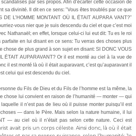
ent scandalisés par ses propos. Afin d’écarter cette occasion de
 sa divinité. Il dit en ce sens: "Vous êtes troublés par ce que
FILS DE L’HOMME MONTANT OÙ IL ÉTAIT AUPARA VANT?"
ourriez-vous nier que je suis descendu du ciel et que c’est moi
c Nathanaël; en effet, lorsque celui-ci lui eut dit: Tu es le roi
 parfaite en lui disant en ce sens: Tu verras des choses plus
que chose de plus grand à son sujet en disant: SI DONC VOUS
TAIT AUPARAVANT? Or il est monté au ciel à la vue de
nc il est monté là où il était auparavant, c’est qu’auparavant il
est celui qui est descendu du ciel.
ersonne du Fils de Dieu et du Fils de l’homme est la même, la
ue chose lui convient en raison de l’humanité — monter — qui
 laquelle il n’est pas de lieu où il puisse monter puisqu’il est
choses — dans le Père. Mais selon la nature humaine, il lui
 au ciel où il n’était pas selon cette nature. Ceci est
ist avait pris un corps céleste. Ainsi donc, là où il était
 Apôtres et par sa propre puissance, selon l’humanité: Je