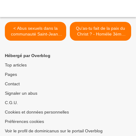
< Abus sexuels dans la
Qu'as-tu fait de la paix du
communauté Saint-Jean :
Christ ? - Homélie 3ème
des religieuses dénoncent
dimanche de Pâques B >
la loi du silence
Hébergé par Overblog
Top articles
Pages
Contact
Signaler un abus
C.G.U.
Cookies et données personnelles
Préférences cookies
Voir le profil de dominicanus sur le portail Overblog